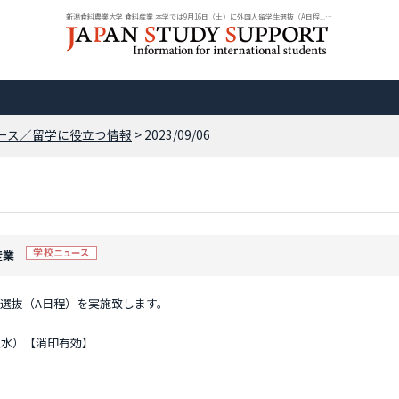
新潟食料農業大学 食料産業 本学では9月16日（土）に外国人留学生選抜（A日程... |...
ース／留学に役立つ情報
> 2023/09/06
産業
生選抜（A日程）を実施致します。
（水）【消印有効】