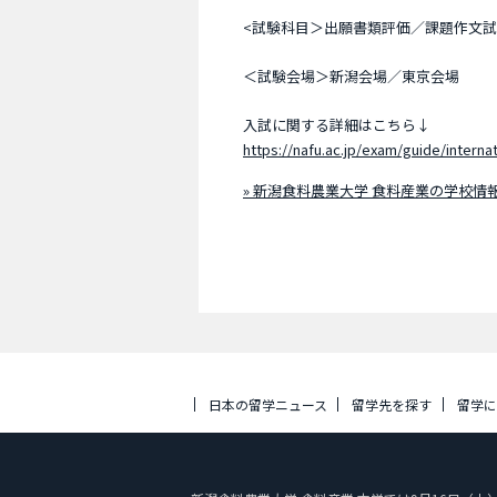
<試験科目＞出願書類評価／課題作文
＜試験会場＞新潟会場／東京会場
入試に関する詳細はこちら↓
https://nafu.ac.jp/exam/guide/internat
» 新潟食料農業大学 食料産業の学校情
日本の留学ニュース
留学先を探す
留学