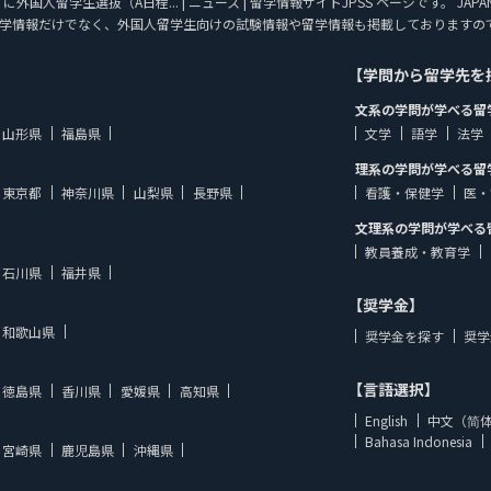
国人留学生選抜（A日程... | ニュース | 留学情報サイトJPSS ページです。 JAPA
学情報だけでなく、外国人留学生向けの試験情報や留学情報も掲載しておりますの
【学問から留学先を
文系の学問が学べる留
山形県
福島県
文学
語学
法学
理系の学問が学べる留
東京都
神奈川県
山梨県
長野県
看護・保健学
医・
文理系の学問が学べる
教員養成・教育学
石川県
福井県
【奨学金】
和歌山県
奨学金を探す
奨学
【言語選択】
徳島県
香川県
愛媛県
高知県
English
中文（简
Bahasa Indonesia
宮崎県
鹿児島県
沖縄県