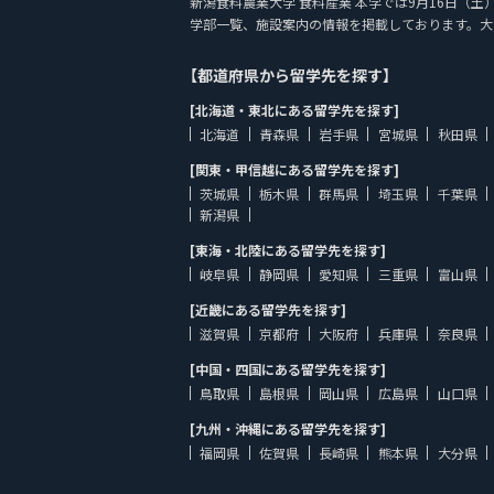
新潟食料農業大学 食料産業 本学では9月16日（土）に外
学部一覧、施設案内の情報を掲載しております。大
【都道府県から留学先を探す】
[北海道・東北にある留学先を探す]
北海道
青森県
岩手県
宮城県
秋田県
[関東・甲信越にある留学先を探す]
茨城県
栃木県
群馬県
埼玉県
千葉県
新潟県
[東海・北陸にある留学先を探す]
岐阜県
静岡県
愛知県
三重県
富山県
[近畿にある留学先を探す]
滋賀県
京都府
大阪府
兵庫県
奈良県
[中国・四国にある留学先を探す]
鳥取県
島根県
岡山県
広島県
山口県
[九州・沖縄にある留学先を探す]
福岡県
佐賀県
長崎県
熊本県
大分県