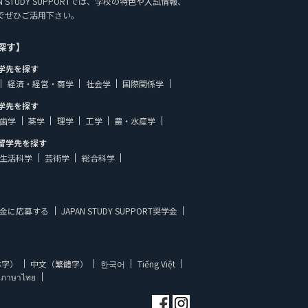
N STUDY SUPPORTでは、学校の特色や入試情報、
でぜひご活用下さい。
探す】
学先を探す
経済・経営・商学
社会学
国際関係学
学先を探す
歯学
薬学
理学
工学
農・水産学
留学先を探す
生活科学
芸術学
総合科学
金に応募する
JAPAN STUDY SUPPORT奨学金
体字）
中文（繁體字）
한국어
Tiếng Việt
ภาษาไทย