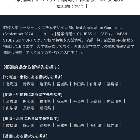
推奨環境について
叡啓大学 ソーシャルシステムデザイン Student Application Guidelines
(September 2024 ... | ニュース | 留学情報サイトJPSS ページです。 JAPAN
STUDY SUPPORTでは、学校の特色や入試情報、学部一覧、施設案内の情報を
掲載しております。大学情報だけでなく、外国人留学生向けの試験情報や留学
情報も掲載しておりますのでぜひご活用下さい。
【都道府県から留学先を探す】
[北海道・東北にある留学先を探す]
北海道
青森県
岩手県
宮城県
秋田県
山形県
福島県
[関東・甲信越にある留学先を探す]
茨城県
栃木県
群馬県
埼玉県
千葉県
東京都
神奈川県
山梨県
長野県
新潟県
[東海・北陸にある留学先を探す]
岐阜県
静岡県
愛知県
三重県
富山県
石川県
福井県
[近畿にある留学先を探す]