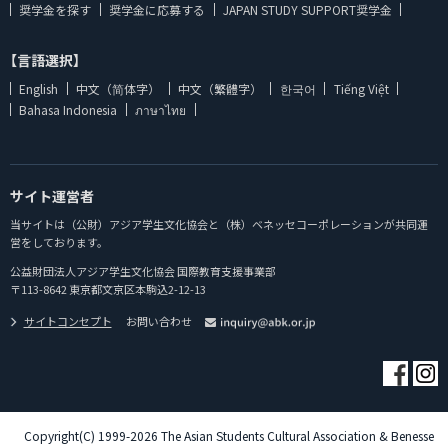
奨学金を探す
奨学金に応募する
JAPAN STUDY SUPPORT奨学金
【言語選択】
English
中文（简体字）
中文（繁體字）
한국어
Tiếng Việt
Bahasa Indonesia
ภาษาไทย
サイト運営者
当サイトは（公財）アジア学生文化協会と（株）ベネッセコーポレーションが共同運
営をしております。
公益財団法人アジア学生文化協会 国際教育支援事業部
〒113-8642 東京都文京区本駒込2-12-13
サイトコンセプト
お問い合わせ
Copyright(C) 1999-2026 The Asian Students Cultural Association & Benesse