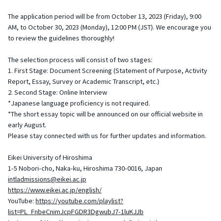
The application period will be from October 13, 2023 (Friday), 9:00
AM, to October 30, 2023 (Monday), 12:00 PM (JST). We encourage you
to review the guidelines thoroughly!
The selection process will consist of two stages:
1. First Stage: Document Screening (Statement of Purpose, Activity
Report, Essay, Survey or Academic Transcript, etc.)
2. Second Stage: Online Interview
*Japanese language proficiency is not required.
*The short essay topic will be announced on our official website in
early August.
Please stay connected with us for further updates and information.
Eikei University of Hiroshima
1-5 Nobori-cho, Naka-ku, Hiroshima 730-0016, Japan
intladmissions@eikei.ac.jp
https://www.eikei.ac.jp/english/
YouTube:
https://youtube.com/playlist?
list=PL_FnbeCnimJcpFGDR3DgwubJ7-1luKJJb