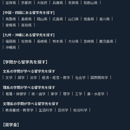
滋賀県
京都府
大阪府
兵庫県
奈良県
和歌山県
[中国・四国にある留学先を探す]
鳥取県
島根県
岡山県
広島県
山口県
徳島県
香川県
愛媛県
高知県
[九州・沖縄にある留学先を探す]
福岡県
佐賀県
長崎県
熊本県
大分県
宮崎県
鹿児島県
沖縄県
【学問から留学先を探す】
文系の学問が学べる留学先を探す
文学
語学
法学
経済・経営・商学
社会学
国際関係学
理系の学問が学べる留学先を探す
看護・保健学
医・歯学
薬学
理学
工学
農・水産学
文理系の学問が学べる留学先を探す
教員養成・教育学
生活科学
芸術学
総合科学
【奨学金】