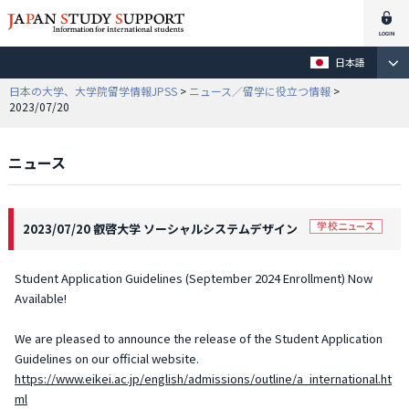
日本語
日本の大学、大学院留学情報JPSS
>
ニュース／留学に役立つ情報
>
2023/07/20
ニュース
2023/07/20 叡啓大学 ソーシャルシステムデザイン
Student Application Guidelines (September 2024 Enrollment) Now
Available!
We are pleased to announce the release of the Student Application
Guidelines on our official website.
https://www.eikei.ac.jp/english/admissions/outline/a_international.ht
ml