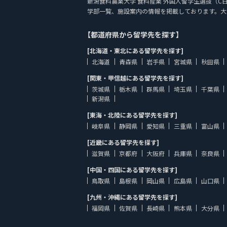
新潟食料農業大学 食料産業 外国人留学生選抜（C日程）１
学部一覧、施設案内の情報を掲載しております。大
【都道府県から留学先を探す】
[北海道・東北にある留学先を探す]
北海道
青森県
岩手県
宮城県
秋田県
[関東・甲信越にある留学先を探す]
茨城県
栃木県
群馬県
埼玉県
千葉県
新潟県
[東海・北陸にある留学先を探す]
岐阜県
静岡県
愛知県
三重県
富山県
[近畿にある留学先を探す]
滋賀県
京都府
大阪府
兵庫県
奈良県
[中国・四国にある留学先を探す]
鳥取県
島根県
岡山県
広島県
山口県
[九州・沖縄にある留学先を探す]
福岡県
佐賀県
長崎県
熊本県
大分県