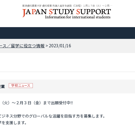
新潟食料農業大学 食料産業 外国人留学生選抜（C日程）１月１７日（火）～２月... ...
ース／留学に役立つ情報
> 2023/01/16
産業
日（火）～２月３日（金）まで出願受付中‼
ビジネス分野でのグローバルな活躍を目指す方を募集します。
学を支援します。