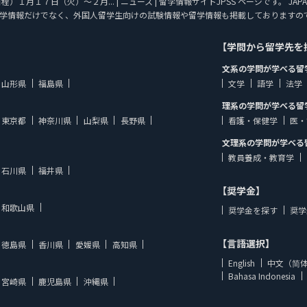
月１７日（火）～２月... | ニュース | 留学情報サイトJPSS ページです。 JAPA
学情報だけでなく、外国人留学生向けの試験情報や留学情報も掲載しておりますの
【学問から留学先を
文系の学問が学べる留
山形県
福島県
文学
語学
法学
理系の学問が学べる留
東京都
神奈川県
山梨県
長野県
看護・保健学
医・
文理系の学問が学べる
教員養成・教育学
石川県
福井県
【奨学金】
和歌山県
奨学金を探す
奨学
【言語選択】
徳島県
香川県
愛媛県
高知県
English
中文（简
Bahasa Indonesia
宮崎県
鹿児島県
沖縄県