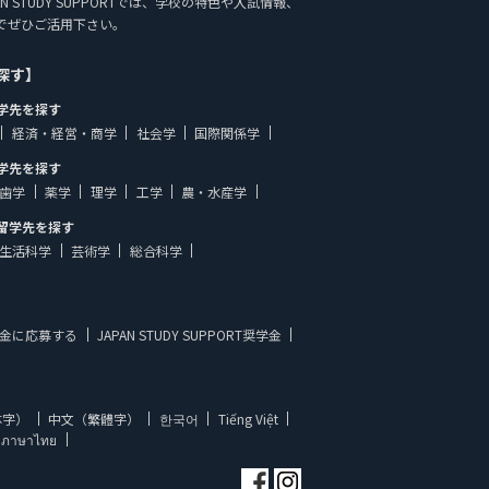
N STUDY SUPPORTでは、学校の特色や入試情報、
でぜひご活用下さい。
探す】
学先を探す
経済・経営・商学
社会学
国際関係学
学先を探す
歯学
薬学
理学
工学
農・水産学
留学先を探す
生活科学
芸術学
総合科学
金に応募する
JAPAN STUDY SUPPORT奨学金
体字）
中文（繁體字）
한국어
Tiếng Việt
ภาษาไทย