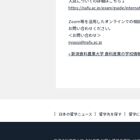
入試についての詳細はこちら↓
https://nafu.ac.jp/exam/guide/internat
Zooｍ等を活用したオンラインでの相
お問い合わせください。
＜お問い合わせ＞
nyuusi@nafu.ac.jp
» 新潟食料農業大学 食料産業の学校情
日本の留学ニュース
留学先を探す
留学