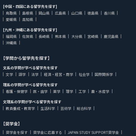
[中国・四国にある留学先を探す]
鳥取県
島根県
岡山県
広島県
山口県
徳島県
香川県
愛媛県
高知県
[九州・沖縄にある留学先を探す]
福岡県
佐賀県
長崎県
熊本県
大分県
宮崎県
鹿児島県
沖縄県
【学問から留学先を探す】
文系の学問が学べる留学先を探す
文学
語学
法学
経済・経営・商学
社会学
国際関係学
理系の学問が学べる留学先を探す
看護・保健学
医・歯学
薬学
理学
工学
農・水産学
文理系の学問が学べる留学先を探す
教員養成・教育学
生活科学
芸術学
総合科学
【奨学金】
奨学金を探す
奨学金に応募する
JAPAN STUDY SUPPORT奨学金