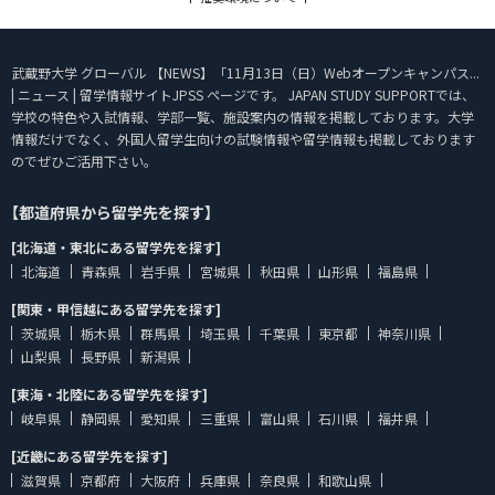
武蔵野大学 グローバル 【NEWS】「11月13日（日）Webオープンキャンパス...
| ニュース | 留学情報サイトJPSS ページです。 JAPAN STUDY SUPPORTでは、
学校の特色や入試情報、学部一覧、施設案内の情報を掲載しております。大学
情報だけでなく、外国人留学生向けの試験情報や留学情報も掲載しております
のでぜひご活用下さい。
【都道府県から留学先を探す】
[北海道・東北にある留学先を探す]
北海道
青森県
岩手県
宮城県
秋田県
山形県
福島県
[関東・甲信越にある留学先を探す]
茨城県
栃木県
群馬県
埼玉県
千葉県
東京都
神奈川県
山梨県
長野県
新潟県
[東海・北陸にある留学先を探す]
岐阜県
静岡県
愛知県
三重県
富山県
石川県
福井県
[近畿にある留学先を探す]
滋賀県
京都府
大阪府
兵庫県
奈良県
和歌山県