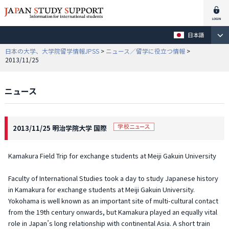
日本語
日本の大学、大学院留学情報JPSS
>
ニュース／留学に役立つ情報
>
2013/11/25
ニュース
2013/11/25 明治学院大学 国際
Kamakura Field Trip for exchange students at Meiji Gakuin University
Faculty of International Studies took a day to study Japanese history
in Kamakura for exchange students at Meiji Gakuin University.
Yokohama is well known as an important site of multi-cultural contact
from the 19th century onwards, but Kamakura played an equally vital
role in Japan’s long relationship with continental Asia. A short train