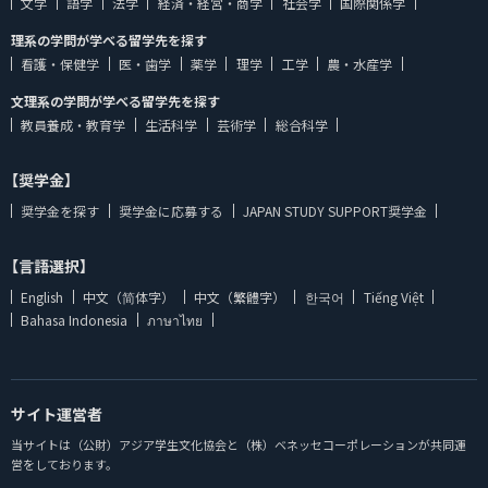
文学
語学
法学
経済・経営・商学
社会学
国際関係学
理系の学問が学べる留学先を探す
看護・保健学
医・歯学
薬学
理学
工学
農・水産学
文理系の学問が学べる留学先を探す
教員養成・教育学
生活科学
芸術学
総合科学
【奨学金】
奨学金を探す
奨学金に応募する
JAPAN STUDY SUPPORT奨学金
【言語選択】
English
中文（简体字）
中文（繁體字）
한국어
Tiếng Việt
Bahasa Indonesia
ภาษาไทย
サイト運営者
当サイトは（公財）アジア学生文化協会と（株）ベネッセコーポレーションが共同運
営をしております。