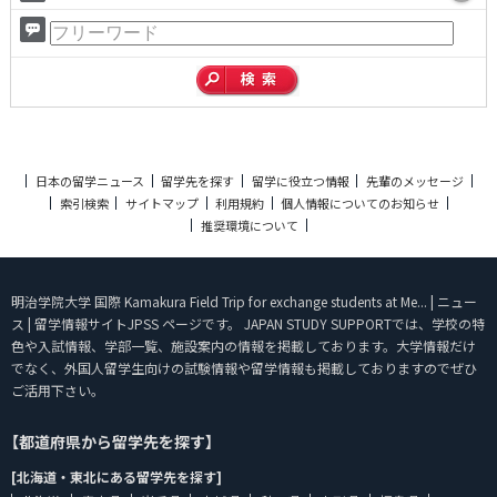
日本の留学ニュース
留学先を探す
留学に役立つ情報
先輩のメッセージ
索引検索
サイトマップ
利用規約
個人情報についてのお知らせ
推奨環境について
明治学院大学 国際 Kamakura Field Trip for exchange students at Me... | ニュー
ス | 留学情報サイトJPSS ページです。 JAPAN STUDY SUPPORTでは、学校の特
色や入試情報、学部一覧、施設案内の情報を掲載しております。大学情報だけ
でなく、外国人留学生向けの試験情報や留学情報も掲載しておりますのでぜひ
ご活用下さい。
【都道府県から留学先を探す】
[北海道・東北にある留学先を探す]