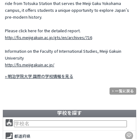
ride from Totsuka Station that serves the Meiji Gaku Yokohama
campus, it offers students a unique opportunity to explore Japan’s
pre-modern history.
Please click here for the detailed report.
http://fis.meijigakuin.ac.jp/gts/en/archives/716
Information on the Faculty of International Studies, Meiji Gakuin
University
http://fis.meijigakuin.ac.jp/
» 明治学院大学 国際の学校情報を見る
学校を探す
都道府県