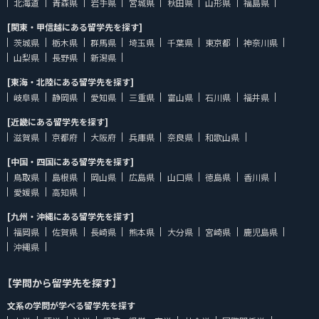
北海道
青森県
岩手県
宮城県
秋田県
山形県
福島県
[関東・甲信越にある留学先を探す]
茨城県
栃木県
群馬県
埼玉県
千葉県
東京都
神奈川県
山梨県
長野県
新潟県
[東海・北陸にある留学先を探す]
岐阜県
静岡県
愛知県
三重県
富山県
石川県
福井県
[近畿にある留学先を探す]
滋賀県
京都府
大阪府
兵庫県
奈良県
和歌山県
[中国・四国にある留学先を探す]
鳥取県
島根県
岡山県
広島県
山口県
徳島県
香川県
愛媛県
高知県
[九州・沖縄にある留学先を探す]
福岡県
佐賀県
長崎県
熊本県
大分県
宮崎県
鹿児島県
沖縄県
【学問から留学先を探す】
文系の学問が学べる留学先を探す