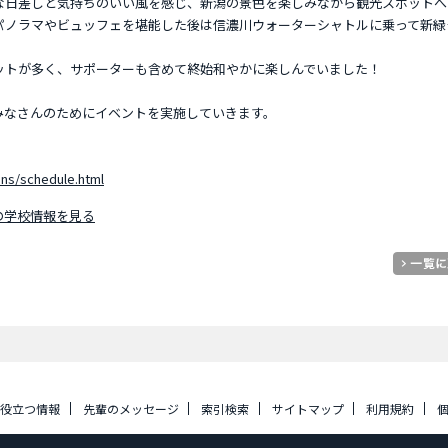
な日差しと気持ちのいい風を感じ、新潟の景色を楽しみながら観光スポットへ
パノラマやビュッフェを堪能した後は信濃川ウォーターシャトルに乗って新緑
ットが多く、サポーターも含めて終始和やかに楽しんでいました！
みなさんのためにイベントを実施していきます。
ons/schedule.html
の学校情報を見る
に役立つ情報
先輩のメッセージ
索引検索
サイトマップ
利用規約