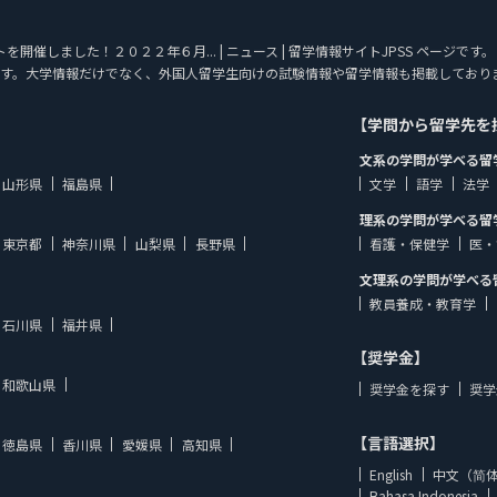
しました！２０２２年６月... | ニュース | 留学情報サイトJPSS ページです。 JA
す。大学情報だけでなく、外国人留学生向けの試験情報や留学情報も掲載しており
【学問から留学先を
文系の学問が学べる留
山形県
福島県
文学
語学
法学
理系の学問が学べる留
東京都
神奈川県
山梨県
長野県
看護・保健学
医・
文理系の学問が学べる
教員養成・教育学
石川県
福井県
【奨学金】
和歌山県
奨学金を探す
奨学
【言語選択】
徳島県
香川県
愛媛県
高知県
English
中文（简
Bahasa Indonesia