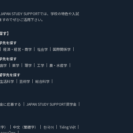
PAN STUDY SUPPORTでは、学校の特色や入試
ますのでぜひご活用下さい。
探す】
学先を探す
経済・経営・商学
社会学
国際関係学
学先を探す
歯学
薬学
理学
工学
農・水産学
留学先を探す
生活科学
芸術学
総合科学
金に応募する
JAPAN STUDY SUPPORT奨学金
体字）
中文（繁體字）
한국어
Tiếng Việt
ภาษาไทย