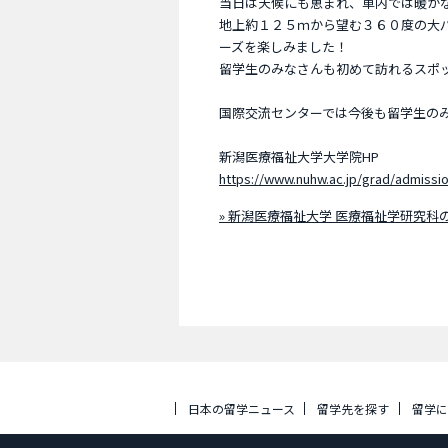
当日は天候にも恵まれ、車内では暖か
地上約１２５ｍから望む３６０度の大
ーズを楽しみました！
留学生のみなさんも初めて訪れるスポ
国際交流センターでは今後も留学生の
新潟医療福祉大学大学院HP
https://www.nuhw.ac.jp/grad/admissi
» 新潟医療福祉大学 医療福祉学研究科
日本の留学ニュース
留学先を探す
留学