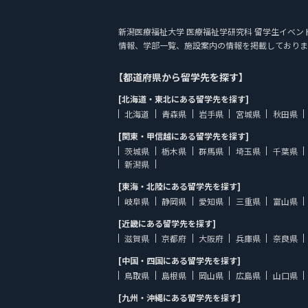
新潟医療福祉大学 医療福祉学研究科 留学生イベントを開催
情報、学部一覧、施設案内の情報を掲載しておりま
【都道府県から留学先を探す】
[北海道・東北にある留学先を探す]
北海道
青森県
岩手県
宮城県
秋田県
[関東・甲信越にある留学先を探す]
茨城県
栃木県
群馬県
埼玉県
千葉県
新潟県
[東海・北陸にある留学先を探す]
岐阜県
静岡県
愛知県
三重県
富山県
[近畿にある留学先を探す]
滋賀県
京都府
大阪府
兵庫県
奈良県
[中国・四国にある留学先を探す]
鳥取県
島根県
岡山県
広島県
山口県
[九州・沖縄にある留学先を探す]