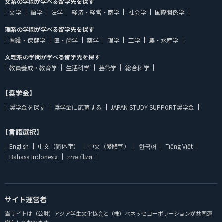
文系の学問が学べる留学先を探す
文学
語学
法学
経済・経営・商学
社会学
国際関係学
理系の学問が学べる留学先を探す
看護・保健学
医・歯学
薬学
理学
工学
農・水産学
文理系の学問が学べる留学先を探す
教員養成・教育学
生活科学
芸術学
総合科学
【奨学金】
奨学金を探す
奨学金に応募する
JAPAN STUDY SUPPORT奨学金
【言語選択】
English
中文（简体字）
中文（繁體字）
한국어
Tiếng Việt
Bahasa Indonesia
ภาษาไทย
サイト運営者
当サイトは（公財）アジア学生文化協会と（株）ベネッセコーポレーションが共同運