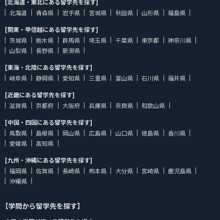
[北海道・東北にある留学先を探す]
北海道
青森県
岩手県
宮城県
秋田県
山形県
福島県
[関東・甲信越にある留学先を探す]
茨城県
栃木県
群馬県
埼玉県
千葉県
東京都
神奈川県
山梨県
長野県
新潟県
[東海・北陸にある留学先を探す]
岐阜県
静岡県
愛知県
三重県
富山県
石川県
福井県
[近畿にある留学先を探す]
滋賀県
京都府
大阪府
兵庫県
奈良県
和歌山県
[中国・四国にある留学先を探す]
鳥取県
島根県
岡山県
広島県
山口県
徳島県
香川県
愛媛県
高知県
[九州・沖縄にある留学先を探す]
福岡県
佐賀県
長崎県
熊本県
大分県
宮崎県
鹿児島県
沖縄県
【学問から留学先を探す】