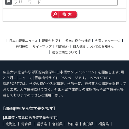
日本の留学ニュース
留学先を探す
留学に役立つ情報
先輩のメッセージ
索引検索
サイトマップ
利用規約
個人情報についてのお知らせ
推奨環境について
広島大学 総合科学部国際共創学科 日本語オンラインイベントを開催します6月
と７月... | ニュース | 留学情報サイトJPSS ページです。 JAPAN STUDY
SUPPORTでは、学校の特色や入試情報、学部一覧、施設案内の情報を掲載して
おります。大学情報だけでなく、外国人留学生向けの試験情報や留学情報も掲
載しておりますのでぜひご活用下さい。
【都道府県から留学先を探す】
[北海道・東北にある留学先を探す]
北海道
青森県
岩手県
宮城県
秋田県
山形県
福島県