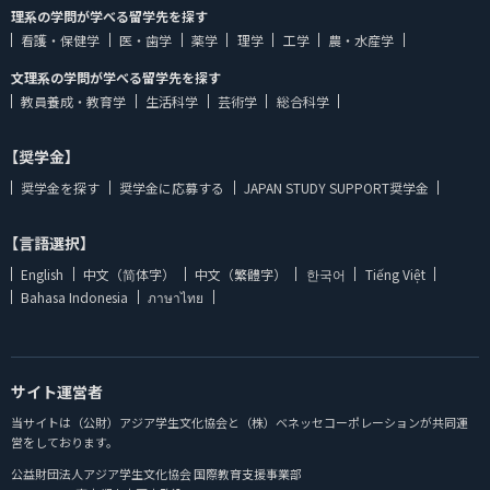
理系の学問が学べる留学先を探す
看護・保健学
医・歯学
薬学
理学
工学
農・水産学
文理系の学問が学べる留学先を探す
教員養成・教育学
生活科学
芸術学
総合科学
【奨学金】
奨学金を探す
奨学金に応募する
JAPAN STUDY SUPPORT奨学金
【言語選択】
English
中文（简体字）
中文（繁體字）
한국어
Tiếng Việt
Bahasa Indonesia
ภาษาไทย
サイト運営者
当サイトは（公財）アジア学生文化協会と（株）ベネッセコーポレーションが共同運
営をしております。
公益財団法人アジア学生文化協会 国際教育支援事業部