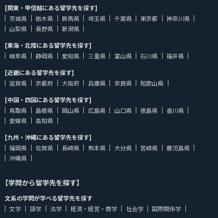
[関東・甲信越にある留学先を探す]
茨城県
栃木県
群馬県
埼玉県
千葉県
東京都
神奈川県
山梨県
長野県
新潟県
[東海・北陸にある留学先を探す]
岐阜県
静岡県
愛知県
三重県
富山県
石川県
福井県
[近畿にある留学先を探す]
滋賀県
京都府
大阪府
兵庫県
奈良県
和歌山県
[中国・四国にある留学先を探す]
鳥取県
島根県
岡山県
広島県
山口県
徳島県
香川県
愛媛県
高知県
[九州・沖縄にある留学先を探す]
福岡県
佐賀県
長崎県
熊本県
大分県
宮崎県
鹿児島県
沖縄県
【学問から留学先を探す】
文系の学問が学べる留学先を探す
文学
語学
法学
経済・経営・商学
社会学
国際関係学