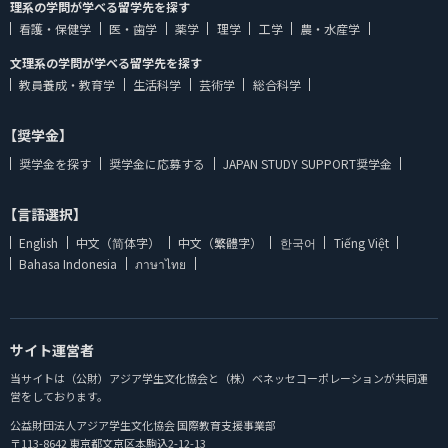
理系の学問が学べる留学先を探す
看護・保健学
医・歯学
薬学
理学
工学
農・水産学
文理系の学問が学べる留学先を探す
教員養成・教育学
生活科学
芸術学
総合科学
【奨学金】
奨学金を探す
奨学金に応募する
JAPAN STUDY SUPPORT奨学金
【言語選択】
English
中文（简体字）
中文（繁體字）
한국어
Tiếng Việt
Bahasa Indonesia
ภาษาไทย
サイト運営者
当サイトは（公財）アジア学生文化協会と（株）ベネッセコーポレーションが共同運
営をしております。
公益財団法人アジア学生文化協会 国際教育支援事業部
〒113-8642 東京都文京区本駒込2-12-13