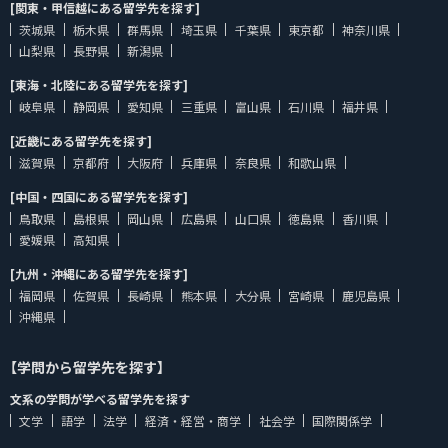
[関東・甲信越にある留学先を探す]
茨城県
栃木県
群馬県
埼玉県
千葉県
東京都
神奈川県
山梨県
長野県
新潟県
[東海・北陸にある留学先を探す]
岐阜県
静岡県
愛知県
三重県
富山県
石川県
福井県
[近畿にある留学先を探す]
滋賀県
京都府
大阪府
兵庫県
奈良県
和歌山県
[中国・四国にある留学先を探す]
鳥取県
島根県
岡山県
広島県
山口県
徳島県
香川県
愛媛県
高知県
[九州・沖縄にある留学先を探す]
福岡県
佐賀県
長崎県
熊本県
大分県
宮崎県
鹿児島県
沖縄県
【学問から留学先を探す】
文系の学問が学べる留学先を探す
文学
語学
法学
経済・経営・商学
社会学
国際関係学