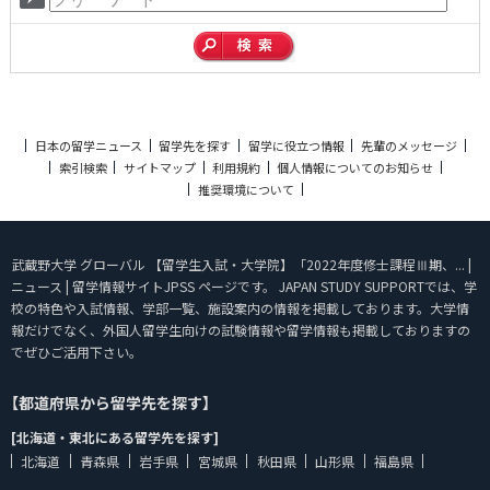
日本の留学ニュース
留学先を探す
留学に役立つ情報
先輩のメッセージ
索引検索
サイトマップ
利用規約
個人情報についてのお知らせ
推奨環境について
武蔵野大学 グローバル 【留学生入試・大学院】「2022年度修士課程Ⅲ期、... |
ニュース | 留学情報サイトJPSS ページです。 JAPAN STUDY SUPPORTでは、学
校の特色や入試情報、学部一覧、施設案内の情報を掲載しております。大学情
報だけでなく、外国人留学生向けの試験情報や留学情報も掲載しておりますの
でぜひご活用下さい。
【都道府県から留学先を探す】
[北海道・東北にある留学先を探す]
北海道
青森県
岩手県
宮城県
秋田県
山形県
福島県