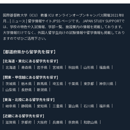
国際基督教大学（ICU） 教養 ICU オンラインオープンキャンパス開催2021年8
月... | ニュース | 留学情報サイトJPSS ページです。 JAPAN STUDY SUPPORTで
は、学校の特色や入試情報、学部一覧、施設案内の情報を掲載しております。
大学情報だけでなく、外国人留学生向けの試験情報や留学情報も掲載しており
ますのでぜひご活用下さい。
【都道府県から留学先を探す】
[北海道・東北にある留学先を探す]
北海道
青森県
岩手県
宮城県
秋田県
山形県
福島県
[関東・甲信越にある留学先を探す]
茨城県
栃木県
群馬県
埼玉県
千葉県
東京都
神奈川県
山梨県
長野県
新潟県
[東海・北陸にある留学先を探す]
岐阜県
静岡県
愛知県
三重県
富山県
石川県
福井県
[近畿にある留学先を探す]
滋賀県
京都府
大阪府
兵庫県
奈良県
和歌山県