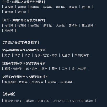
[中国・四国にある留学先を探す]
鳥取県
島根県
岡山県
広島県
山口県
徳島県
香川県
愛媛県
高知県
[九州・沖縄にある留学先を探す]
福岡県
佐賀県
長崎県
熊本県
大分県
宮崎県
鹿児島県
沖縄県
【学問から留学先を探す】
文系の学問が学べる留学先を探す
文学
語学
法学
経済・経営・商学
社会学
国際関係学
理系の学問が学べる留学先を探す
看護・保健学
医・歯学
薬学
理学
工学
農・水産学
文理系の学問が学べる留学先を探す
教員養成・教育学
生活科学
芸術学
総合科学
【奨学金】
奨学金を探す
奨学金に応募する
JAPAN STUDY SUPPORT奨学金