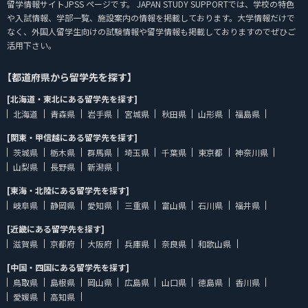
留学情報サイトJPSS ページです。 JAPAN STUDY SUPPORTでは、学校の特色
や入試情報、学部一覧、施設案内の情報を掲載しております。大学情報だけで
なく、外国人留学生向けの試験情報や留学情報も掲載しておりますのでぜひご
活用下さい。
【都道府県から留学先を探す】
[北海道・東北にある留学先を探す]
北海道
青森県
岩手県
宮城県
秋田県
山形県
福島県
[関東・甲信越にある留学先を探す]
茨城県
栃木県
群馬県
埼玉県
千葉県
東京都
神奈川県
山梨県
長野県
新潟県
[東海・北陸にある留学先を探す]
岐阜県
静岡県
愛知県
三重県
富山県
石川県
福井県
[近畿にある留学先を探す]
滋賀県
京都府
大阪府
兵庫県
奈良県
和歌山県
[中国・四国にある留学先を探す]
鳥取県
島根県
岡山県
広島県
山口県
徳島県
香川県
愛媛県
高知県