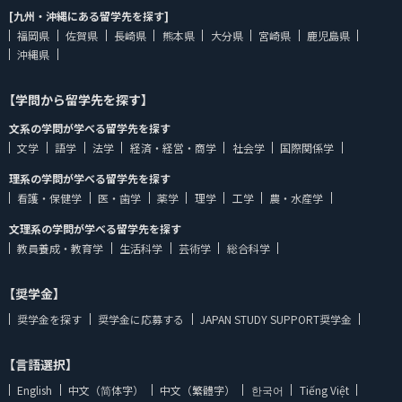
[九州・沖縄にある留学先を探す]
福岡県
佐賀県
長崎県
熊本県
大分県
宮崎県
鹿児島県
沖縄県
【学問から留学先を探す】
文系の学問が学べる留学先を探す
文学
語学
法学
経済・経営・商学
社会学
国際関係学
理系の学問が学べる留学先を探す
看護・保健学
医・歯学
薬学
理学
工学
農・水産学
文理系の学問が学べる留学先を探す
教員養成・教育学
生活科学
芸術学
総合科学
【奨学金】
奨学金を探す
奨学金に応募する
JAPAN STUDY SUPPORT奨学金
【言語選択】
English
中文（简体字）
中文（繁體字）
한국어
Tiếng Việt