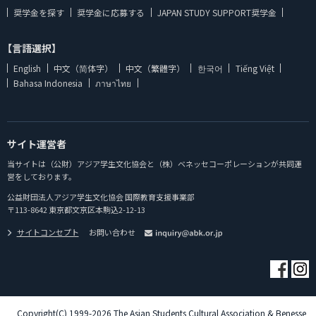
奨学金を探す
奨学金に応募する
JAPAN STUDY SUPPORT奨学金
【言語選択】
English
中文（简体字）
中文（繁體字）
한국어
Tiếng Việt
Bahasa Indonesia
ภาษาไทย
サイト運営者
当サイトは（公財）アジア学生文化協会と（株）ベネッセコーポレーションが共同運
営をしております。
公益財団法人アジア学生文化協会 国際教育支援事業部
〒113-8642 東京都文京区本駒込2-12-13
サイトコンセプト
お問い合わせ
Copyright(C) 1999-2026 The Asian Students Cultural Association & Benesse