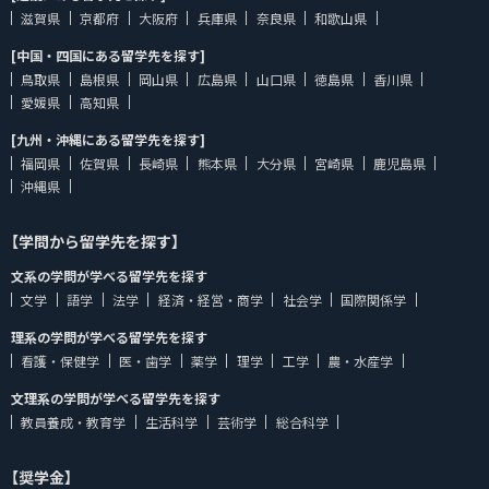
滋賀県
京都府
大阪府
兵庫県
奈良県
和歌山県
[中国・四国にある留学先を探す]
鳥取県
島根県
岡山県
広島県
山口県
徳島県
香川県
愛媛県
高知県
[九州・沖縄にある留学先を探す]
福岡県
佐賀県
長崎県
熊本県
大分県
宮崎県
鹿児島県
沖縄県
【学問から留学先を探す】
文系の学問が学べる留学先を探す
文学
語学
法学
経済・経営・商学
社会学
国際関係学
理系の学問が学べる留学先を探す
看護・保健学
医・歯学
薬学
理学
工学
農・水産学
文理系の学問が学べる留学先を探す
教員養成・教育学
生活科学
芸術学
総合科学
【奨学金】