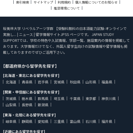
索引検索
サイトマップ
利用規約
個人情報についてのお知らせ
推奨環境について
桜美林大学 リベラルアーツ学群 【受験料無料の日本語能力試験-オンラインで
実施し... | ニュース | 留学情報サイトJPSS ページです。 JAPAN STUDY
SUPPORTでは、学校の特色や入試情報、学部一覧、施設案内の情報を掲載して
おります。大学情報だけでなく、外国人留学生向けの試験情報や留学情報も掲
載しておりますのでぜひご活用下さい。
【都道府県から留学先を探す】
[北海道・東北にある留学先を探す]
北海道
青森県
岩手県
宮城県
秋田県
山形県
福島県
[関東・甲信越にある留学先を探す]
茨城県
栃木県
群馬県
埼玉県
千葉県
東京都
神奈川県
山梨県
長野県
新潟県
[東海・北陸にある留学先を探す]
岐阜県
静岡県
愛知県
三重県
富山県
石川県
福井県
[近畿にある留学先を探す]