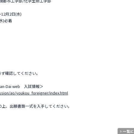
工学部/化学生命工学部
12月2日(水)
)必着
必ず確認してください。
-Dai web 入試情報＞
ission/ao/youkou_foreigner/index.html
認の上、出願書類一式を入手してください。