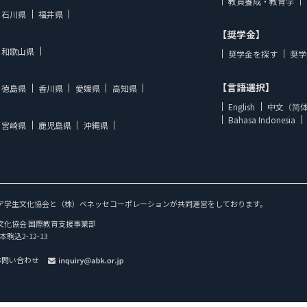
教員養成・教育学
石川県
福井県
【奨学金】
和歌山県
奨学金を探す
奨学
【言語選択】
徳島県
香川県
愛媛県
高知県
English
中文（简
Bahasa Indonesia
宮崎県
鹿児島県
沖縄県
ア学生文化協会と（株）ベネッセコーポレーションが共同運営をしております。
文化協会 国際教育支援事業部
本駒込2-12-13
お問い合わせ