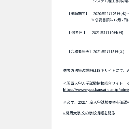
システム理工学部/環境都市
【出願期間】 2020年11月25日(水)～
※必要書類は12月2日(水
【 選考日 】 2021年1月10日(日)
【合格者発表】2021年1月15日(金)
選考方法等の詳細は以下サイトにて、
＜関西大学入学試験情報総合サイト Kan
https://www.nyusi.kansai-u.ac.jp/adm
※必ず、2021年度入学試験要項を確
» 関西大学 文の学校情報を見る