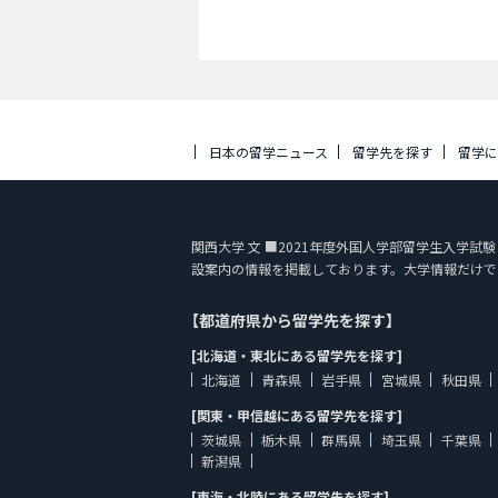
日本の留学ニュース
留学先を探す
留学
関西大学 文 ■2021年度外国人学部留学生入学試験【11
設案内の情報を掲載しております。大学情報だけで
【都道府県から留学先を探す】
[北海道・東北にある留学先を探す]
北海道
青森県
岩手県
宮城県
秋田県
[関東・甲信越にある留学先を探す]
茨城県
栃木県
群馬県
埼玉県
千葉県
新潟県
[東海・北陸にある留学先を探す]