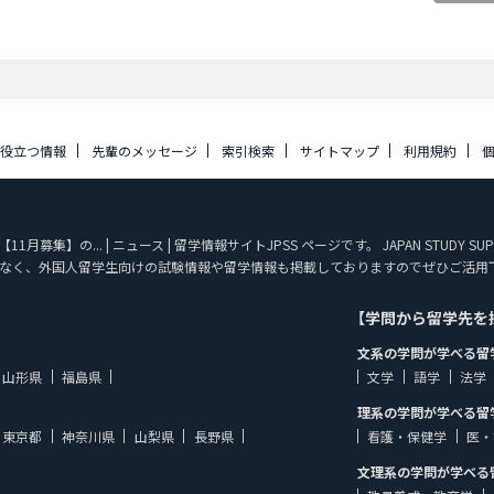
に役立つ情報
先輩のメッセージ
索引検索
サイトマップ
利用規約
月募集】の... | ニュース | 留学情報サイトJPSS ページです。 JAPAN STUD
なく、外国人留学生向けの試験情報や留学情報も掲載しておりますのでぜひご活用
【学問から留学先を
文系の学問が学べる留
山形県
福島県
文学
語学
法学
理系の学問が学べる留
東京都
神奈川県
山梨県
長野県
看護・保健学
医・
文理系の学問が学べる