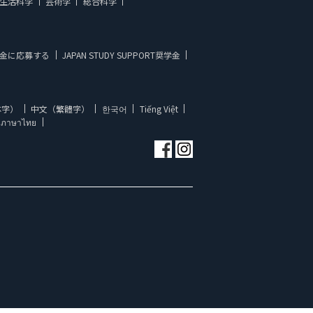
生活科学
芸術学
総合科学
金に応募する
JAPAN STUDY SUPPORT奨学金
体字）
中文（繁體字）
한국어
Tiếng Việt
ภาษาไทย