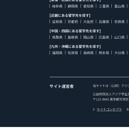
岐阜県
静岡県
愛知県
三重県
富山県
[近畿にある留学先を探す]
滋賀県
京都府
大阪府
兵庫県
奈良県
[中国・四国にある留学先を探す]
鳥取県
島根県
岡山県
広島県
山口県
[九州・沖縄にある留学先を探す]
福岡県
佐賀県
長崎県
熊本県
大分県
サイト運営者
当サイトは（公財）アジ
公益財団法人アジア学生
〒113-8642 東京都文京区
サイトコンセプト