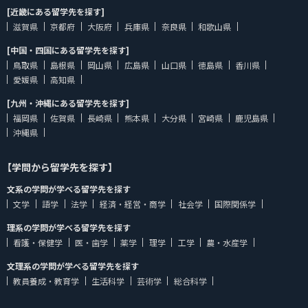
[近畿にある留学先を探す]
滋賀県
京都府
大阪府
兵庫県
奈良県
和歌山県
[中国・四国にある留学先を探す]
鳥取県
島根県
岡山県
広島県
山口県
徳島県
香川県
愛媛県
高知県
[九州・沖縄にある留学先を探す]
福岡県
佐賀県
長崎県
熊本県
大分県
宮崎県
鹿児島県
沖縄県
【学問から留学先を探す】
文系の学問が学べる留学先を探す
文学
語学
法学
経済・経営・商学
社会学
国際関係学
理系の学問が学べる留学先を探す
看護・保健学
医・歯学
薬学
理学
工学
農・水産学
文理系の学問が学べる留学先を探す
教員養成・教育学
生活科学
芸術学
総合科学