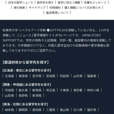
日本の留学ニュース
留学先を探す
留学に役立つ情報
先輩のメッセージ
索引検索
サイトマップ
利用規約
個人情報についてのお知らせ
推奨環境について
桜美林大学 リベラルアーツ学群 ●JLPTやEJUを受験していない方も、J-CATを
受験して... | ニュース | 留学情報サイトJPSS ページです。 JAPAN STUDY
SUPPORTでは、学校の特色や入試情報、学部一覧、施設案内の情報を掲載して
おります。大学情報だけでなく、外国人留学生向けの試験情報や留学情報も掲
載しておりますのでぜひご活用下さい。
【都道府県から留学先を探す】
[北海道・東北にある留学先を探す]
北海道
青森県
岩手県
宮城県
秋田県
山形県
福島県
[関東・甲信越にある留学先を探す]
茨城県
栃木県
群馬県
埼玉県
千葉県
東京都
神奈川県
山梨県
長野県
新潟県
[東海・北陸にある留学先を探す]
岐阜県
静岡県
愛知県
三重県
富山県
石川県
福井県