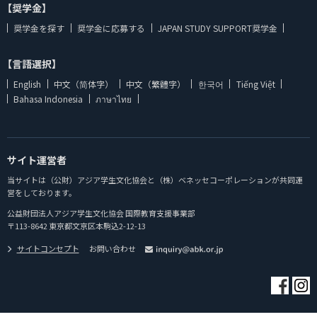
【奨学金】
奨学金を探す
奨学金に応募する
JAPAN STUDY SUPPORT奨学金
【言語選択】
English
中文（简体字）
中文（繁體字）
한국어
Tiếng Việt
Bahasa Indonesia
ภาษาไทย
サイト運営者
当サイトは（公財）アジア学生文化協会と（株）ベネッセコーポレーションが共同運
営をしております。
公益財団法人アジア学生文化協会 国際教育支援事業部
〒113-8642 東京都文京区本駒込2-12-13
サイトコンセプト
お問い合わせ