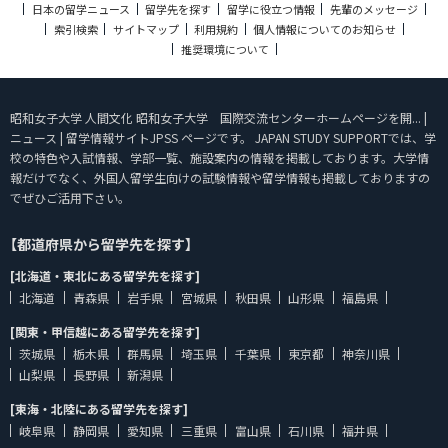
日本の留学ニュース
留学先を探す
留学に役立つ情報
先輩のメッセージ
索引検索
サイトマップ
利用規約
個人情報についてのお知らせ
推奨環境について
昭和女子大学 人間文化 昭和女子大学 国際交流センターホームページを開... |
ニュース | 留学情報サイトJPSS ページです。 JAPAN STUDY SUPPORTでは、学
校の特色や入試情報、学部一覧、施設案内の情報を掲載しております。大学情
報だけでなく、外国人留学生向けの試験情報や留学情報も掲載しておりますの
でぜひご活用下さい。
【都道府県から留学先を探す】
[北海道・東北にある留学先を探す]
北海道
青森県
岩手県
宮城県
秋田県
山形県
福島県
[関東・甲信越にある留学先を探す]
茨城県
栃木県
群馬県
埼玉県
千葉県
東京都
神奈川県
山梨県
長野県
新潟県
[東海・北陸にある留学先を探す]
岐阜県
静岡県
愛知県
三重県
富山県
石川県
福井県