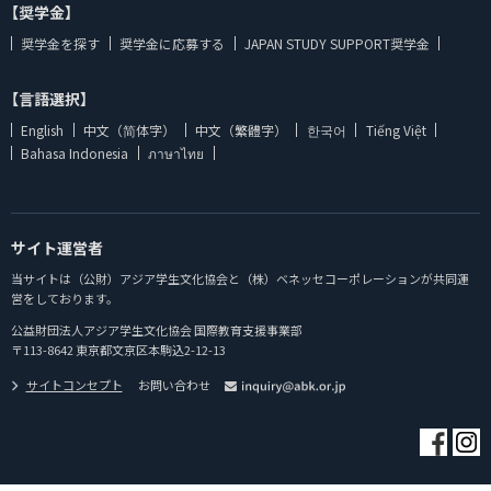
【奨学金】
奨学金を探す
奨学金に応募する
JAPAN STUDY SUPPORT奨学金
【言語選択】
English
中文（简体字）
中文（繁體字）
한국어
Tiếng Việt
Bahasa Indonesia
ภาษาไทย
サイト運営者
当サイトは（公財）アジア学生文化協会と（株）ベネッセコーポレーションが共同運
営をしております。
公益財団法人アジア学生文化協会 国際教育支援事業部
〒113-8642 東京都文京区本駒込2-12-13
サイトコンセプト
お問い合わせ