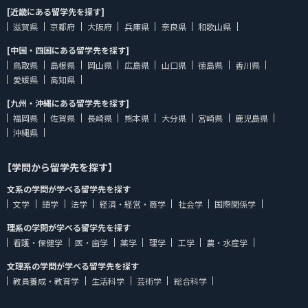
[近畿にある留学先を探す]
滋賀県
京都府
大阪府
兵庫県
奈良県
和歌山県
[中国・四国にある留学先を探す]
鳥取県
島根県
岡山県
広島県
山口県
徳島県
香川県
愛媛県
高知県
[九州・沖縄にある留学先を探す]
福岡県
佐賀県
長崎県
熊本県
大分県
宮崎県
鹿児島県
沖縄県
【学問から留学先を探す】
文系の学問が学べる留学先を探す
文学
語学
法学
経済・経営・商学
社会学
国際関係学
理系の学問が学べる留学先を探す
看護・保健学
医・歯学
薬学
理学
工学
農・水産学
文理系の学問が学べる留学先を探す
教員養成・教育学
生活科学
芸術学
総合科学