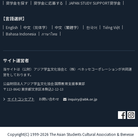
奨学金を探す
奨学金に応募する
JAPAN STUDY SUPPORT奨学金
【言語選択】
English
中文（简体字）
中文（繁體字）
한국어
Tiếng Việt
Bahasa Indonesia
ภาษาไทย
サイト運営者
当サイトは（公財）アジア学生文化協会と（株）ベネッセコーポレーションが共同運
営をしております。
公益財団法人アジア学生文化協会 国際教育支援事業部
〒113-8642 東京都文京区本駒込2-12-13
サイトコンセプト
お問い合わせ
Copyright(C) 1999-2026 The Asian Students Cultural Association & Benesse