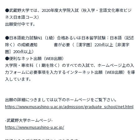
●武蔵野大学では、2020年度大学院入試（秋入学・言語文化専攻ビジ
ネス日本語コース）
出願受付中です。
●日本語能力試験N1（1級）合格あるいは日本留学試験：日本語（記述
除く）の成績通知 書が必要（［漢字圏］220点以上［非漢字
圏］200点以上）
●便利なネット出願（WEB出願）
大学院・専攻科（Ⅰ期を除く）のすべての入試で、ホームページ上の入
力フォームに必要事項を入力するインターネット出願（WEB出願）を導
入しています。
出願の詳細につきましては以下のホームページをご覧下さい。
https://www.musashino-u.ac.jp/admission/graduate_school/net.html
-武蔵野大学ホームページ-
https://www.musashino-u.ac.jp/