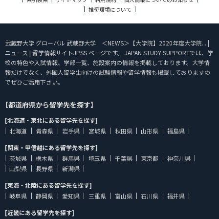
推奨環境について
武蔵野大学 グローバル 武蔵野大学 ＜NEWS＞【大学院】2020年度大学院... |
ニュース | 留学情報サイトJPSS ページです。 JAPAN STUDY SUPPORTでは、学
校の特色や入試情報、学部一覧、施設案内の情報を掲載しております。大学情
報だけでなく、外国人留学生向けの試験情報や留学情報も掲載しておりますの
でぜひご活用下さい。
【都道府県から留学先を探す】
[北海道・東北にある留学先を探す]
北海道
青森県
岩手県
宮城県
秋田県
山形県
福島県
[関東・甲信越にある留学先を探す]
茨城県
栃木県
群馬県
埼玉県
千葉県
東京都
神奈川県
山梨県
長野県
新潟県
[東海・北陸にある留学先を探す]
岐阜県
静岡県
愛知県
三重県
富山県
石川県
福井県
[近畿にある留学先を探す]