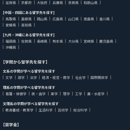
滋賀県
京都府
大阪府
兵庫県
奈良県
和歌山県
[中国・四国にある留学先を探す]
鳥取県
島根県
岡山県
広島県
山口県
徳島県
香川県
愛媛県
高知県
[九州・沖縄にある留学先を探す]
福岡県
佐賀県
長崎県
熊本県
大分県
宮崎県
鹿児島県
沖縄県
【学問から留学先を探す】
文系の学問が学べる留学先を探す
文学
語学
法学
経済・経営・商学
社会学
国際関係学
理系の学問が学べる留学先を探す
看護・保健学
医・歯学
薬学
理学
工学
農・水産学
文理系の学問が学べる留学先を探す
教員養成・教育学
生活科学
芸術学
総合科学
【奨学金】