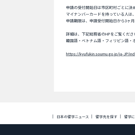
申請の受付開始日は市区町村ごとに決
マイナンバーカードを持っている人は
申請期限は、申請受付開始日から3ヶ月
詳細は、下記総務省のHPをご覧ください
韓国語・ベトナム語・フィリピン語・
https://kyufukin.soumu.go.jp/ja-JP/ind
日本の留学ニュース
留学先を探す
留学