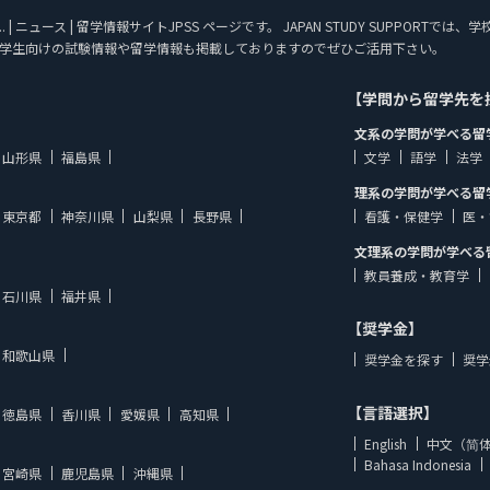
| ニュース | 留学情報サイトJPSS ページです。 JAPAN STUDY SUPPOR
学生向けの試験情報や留学情報も掲載しておりますのでぜひご活用下さい。
【学問から留学先を
文系の学問が学べる留
山形県
福島県
文学
語学
法学
理系の学問が学べる留
東京都
神奈川県
山梨県
長野県
看護・保健学
医・
文理系の学問が学べる
教員養成・教育学
石川県
福井県
【奨学金】
和歌山県
奨学金を探す
奨学
【言語選択】
徳島県
香川県
愛媛県
高知県
English
中文（简
Bahasa Indonesia
宮崎県
鹿児島県
沖縄県