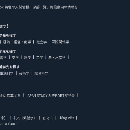
Tでは、学校の特色や入試情報、学部一覧、施設案内の情報を
探す】
学先を探す
経済・経営・商学
社会学
国際関係学
学先を探す
歯学
薬学
理学
工学
農・水産学
留学先を探す
生活科学
芸術学
総合科学
金に応募する
JAPAN STUDY SUPPORT奨学金
体字）
中文（繁體字）
한국어
Tiếng Việt
ภาษาไทย