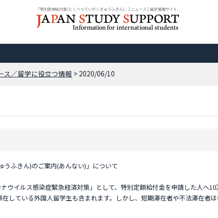
「特別定額給付金(とくべつていがくきゅうふきん)... | ニュース | 留学情報サイト...
ース／留学に役立つ情報
> 2020/06/10
ゅうふきん)のご案内(あんない)」について
コロナウイルス感染症緊急経済対策」として、特別定額給付金を申請した人へ10
滞在している外国人留学生も含まれます。しかし、短期滞在者や不法滞在者は