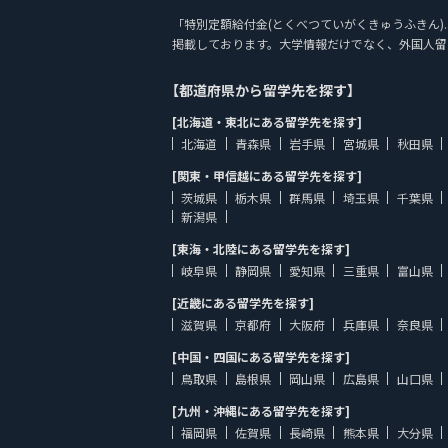
「特別定額給付金(とくべつていがくきゅうふきん)... 
掲載しております。大学情報だけでなく、外国人留
【都道府県から留学先を探す】
[北海道・東北にある留学先を探す]
北海道
青森県
岩手県
宮城県
秋田県
[関東・甲信越にある留学先を探す]
茨城県
栃木県
群馬県
埼玉県
千葉県
新潟県
[東海・北陸にある留学先を探す]
岐阜県
静岡県
愛知県
三重県
富山県
[近畿にある留学先を探す]
滋賀県
京都府
大阪府
兵庫県
奈良県
[中国・四国にある留学先を探す]
鳥取県
島根県
岡山県
広島県
山口県
[九州・沖縄にある留学先を探す]
福岡県
佐賀県
長崎県
熊本県
大分県