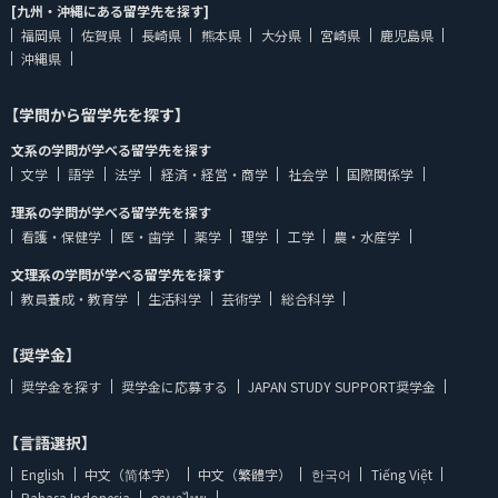
[九州・沖縄にある留学先を探す]
福岡県
佐賀県
長崎県
熊本県
大分県
宮崎県
鹿児島県
沖縄県
【学問から留学先を探す】
文系の学問が学べる留学先を探す
文学
語学
法学
経済・経営・商学
社会学
国際関係学
理系の学問が学べる留学先を探す
看護・保健学
医・歯学
薬学
理学
工学
農・水産学
文理系の学問が学べる留学先を探す
教員養成・教育学
生活科学
芸術学
総合科学
【奨学金】
奨学金を探す
奨学金に応募する
JAPAN STUDY SUPPORT奨学金
【言語選択】
English
中文（简体字）
中文（繁體字）
한국어
Tiếng Việt
Bahasa Indonesia
ภาษาไทย