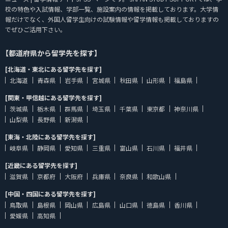
校の特色や入試情報、学部一覧、施設案内の情報を掲載しております。大学情
報だけでなく、外国人留学生向けの試験情報や留学情報も掲載しておりますの
でぜひご活用下さい。
【都道府県から留学先を探す】
[北海道・東北にある留学先を探す]
北海道
青森県
岩手県
宮城県
秋田県
山形県
福島県
[関東・甲信越にある留学先を探す]
茨城県
栃木県
群馬県
埼玉県
千葉県
東京都
神奈川県
山梨県
長野県
新潟県
[東海・北陸にある留学先を探す]
岐阜県
静岡県
愛知県
三重県
富山県
石川県
福井県
[近畿にある留学先を探す]
滋賀県
京都府
大阪府
兵庫県
奈良県
和歌山県
[中国・四国にある留学先を探す]
鳥取県
島根県
岡山県
広島県
山口県
徳島県
香川県
愛媛県
高知県