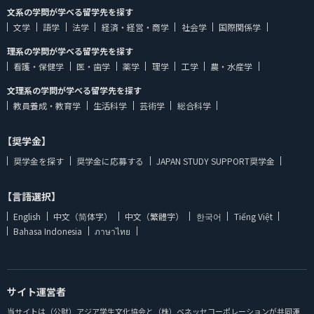
文系の学問が学べる留学先を探す
文学
語学
法学
経済・経営・商学
社会学
国際関係学
理系の学問が学べる留学先を探す
看護・保健学
医・歯学
薬学
理学
工学
農・水産学
文理系の学問が学べる留学先を探す
教員養成・教育学
生活科学
芸術学
総合科学
【奨学金】
奨学金を探す
奨学金に応募する
JAPAN STUDY SUPPORT奨学金
【言語選択】
English
中文（简体字）
中文（繁體字）
한국어
Tiếng Việt
Bahasa Indonesia
ภาษาไทย
サイト運営者
当サイトは（公財）アジア学生文化協会と（株）ベネッセコーポレーションが共同運