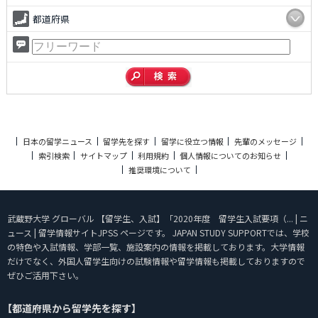
都道府県
日本の留学ニュース
留学先を探す
留学に役立つ情報
先輩のメッセージ
索引検索
サイトマップ
利用規約
個人情報についてのお知らせ
推奨環境について
武蔵野大学 グローバル 【留学生、入試】「2020年度 留学生入試要項（... | ニ
ュース | 留学情報サイトJPSS ページです。 JAPAN STUDY SUPPORTでは、学校
の特色や入試情報、学部一覧、施設案内の情報を掲載しております。大学情報
だけでなく、外国人留学生向けの試験情報や留学情報も掲載しておりますので
ぜひご活用下さい。
【都道府県から留学先を探す】