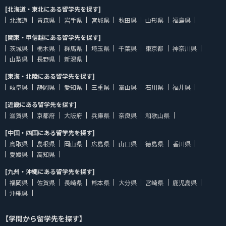
[北海道・東北にある留学先を探す]
北海道
青森県
岩手県
宮城県
秋田県
山形県
福島県
[関東・甲信越にある留学先を探す]
茨城県
栃木県
群馬県
埼玉県
千葉県
東京都
神奈川県
山梨県
長野県
新潟県
[東海・北陸にある留学先を探す]
岐阜県
静岡県
愛知県
三重県
富山県
石川県
福井県
[近畿にある留学先を探す]
滋賀県
京都府
大阪府
兵庫県
奈良県
和歌山県
[中国・四国にある留学先を探す]
鳥取県
島根県
岡山県
広島県
山口県
徳島県
香川県
愛媛県
高知県
[九州・沖縄にある留学先を探す]
福岡県
佐賀県
長崎県
熊本県
大分県
宮崎県
鹿児島県
沖縄県
【学問から留学先を探す】