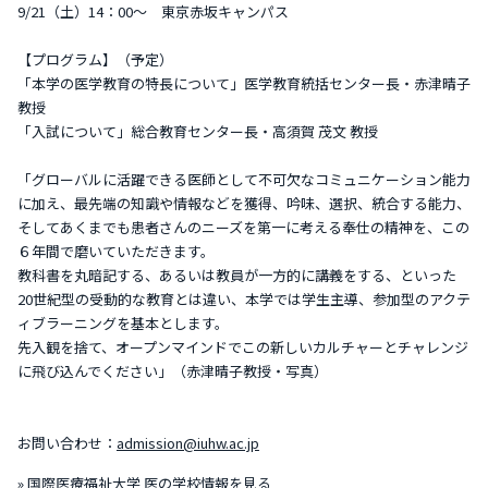
9/21（土）14：00～ 東京赤坂キャンパス
【プログラム】（予定）
「本学の医学教育の特長について」医学教育統括センター長・赤津晴子
教授
「入試について」総合教育センター長・高須賀 茂文 教授
「グローバルに活躍できる医師として不可欠なコミュニケーション能力
に加え、最先端の知識や情報などを獲得、吟味、選択、統合する能力、
そしてあくまでも患者さんのニーズを第一に考える奉仕の精神を、この
６年間で磨いていただきます。
教科書を丸暗記する、あるいは教員が一方的に講義をする、といった
20世紀型の受動的な教育とは違い、本学では学生主導、参加型のアクテ
ィブラーニングを基本とします。
先入観を捨て、オープンマインドでこの新しいカルチャーとチャレンジ
に飛び込んでください」（赤津晴子教授・写真）
お問い合わせ：
admission@iuhw.ac.jp
» 国際医療福祉大学 医の学校情報を見る