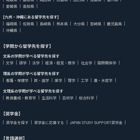
愛媛県
高知県
[九州・沖縄にある留学先を探す]
福岡県
佐賀県
長崎県
熊本県
大分県
宮崎県
鹿児島県
沖縄県
【学問から留学先を探す】
文系の学問が学べる留学先を探す
文学
語学
法学
経済・経営・商学
社会学
国際関係学
理系の学問が学べる留学先を探す
看護・保健学
医・歯学
薬学
理学
工学
農・水産学
文理系の学問が学べる留学先を探す
教員養成・教育学
生活科学
芸術学
総合科学
【奨学金】
奨学金を探す
奨学金に応募する
JAPAN STUDY SUPPORT奨学金
【言語選択】