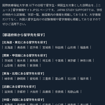
国際医療福祉大学 医 以下の日程で留学生・帰国生を対象とした説明会を... | ニ
ュース | 留学情報サイトJPSS ページです。 JAPAN STUDY SUPPORTでは、学校
の特色や入試情報、学部一覧、施設案内の情報を掲載しております。大学情報
だけでなく、外国人留学生向けの試験情報や留学情報も掲載しておりますので
ぜひご活用下さい。
【都道府県から留学先を探す】
[北海道・東北にある留学先を探す]
北海道
青森県
岩手県
宮城県
秋田県
山形県
福島県
[関東・甲信越にある留学先を探す]
茨城県
栃木県
群馬県
埼玉県
千葉県
東京都
神奈川県
山梨県
長野県
新潟県
[東海・北陸にある留学先を探す]
岐阜県
静岡県
愛知県
三重県
富山県
石川県
福井県
[近畿にある留学先を探す]
滋賀県
京都府
大阪府
兵庫県
奈良県
和歌山県
[中国・四国にある留学先を探す]
鳥取県
島根県
岡山県
広島県
山口県
徳島県
香川県