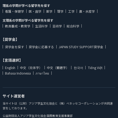
理系の学問が学べる留学先を探す
看護・保健学
医・歯学
薬学
理学
工学
農・水産学
文理系の学問が学べる留学先を探す
教員養成・教育学
生活科学
芸術学
総合科学
【奨学金】
奨学金を探す
奨学金に応募する
JAPAN STUDY SUPPORT奨学金
【言語選択】
English
中文（简体字）
中文（繁體字）
한국어
Tiếng Việt
Bahasa Indonesia
ภาษาไทย
サイト運営者
当サイトは（公財）アジア学生文化協会と（株）ベネッセコーポレーションが共同運
営をしております。
公益財団法人アジア学生文化協会 国際教育支援事業部