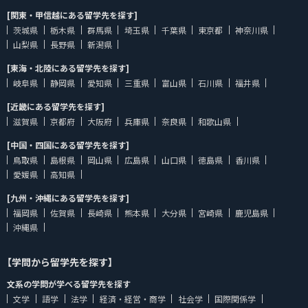
[関東・甲信越にある留学先を探す]
茨城県
栃木県
群馬県
埼玉県
千葉県
東京都
神奈川県
山梨県
長野県
新潟県
[東海・北陸にある留学先を探す]
岐阜県
静岡県
愛知県
三重県
富山県
石川県
福井県
[近畿にある留学先を探す]
滋賀県
京都府
大阪府
兵庫県
奈良県
和歌山県
[中国・四国にある留学先を探す]
鳥取県
島根県
岡山県
広島県
山口県
徳島県
香川県
愛媛県
高知県
[九州・沖縄にある留学先を探す]
福岡県
佐賀県
長崎県
熊本県
大分県
宮崎県
鹿児島県
沖縄県
【学問から留学先を探す】
文系の学問が学べる留学先を探す
文学
語学
法学
経済・経営・商学
社会学
国際関係学