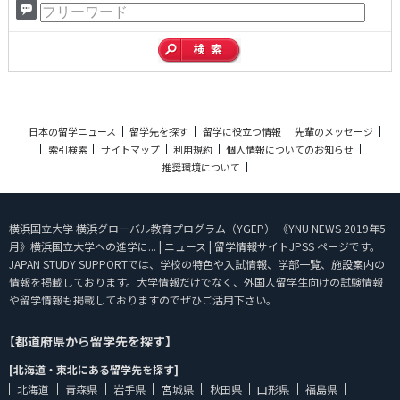
日本の留学ニュース
留学先を探す
留学に役立つ情報
先輩のメッセージ
索引検索
サイトマップ
利用規約
個人情報についてのお知らせ
推奨環境について
横浜国立大学 横浜グローバル教育プログラム（YGEP） 《YNU NEWS 2019年5
月》横浜国立大学への進学に... | ニュース | 留学情報サイトJPSS ページです。
JAPAN STUDY SUPPORTでは、学校の特色や入試情報、学部一覧、施設案内の
情報を掲載しております。大学情報だけでなく、外国人留学生向けの試験情報
や留学情報も掲載しておりますのでぜひご活用下さい。
【都道府県から留学先を探す】
[北海道・東北にある留学先を探す]
北海道
青森県
岩手県
宮城県
秋田県
山形県
福島県