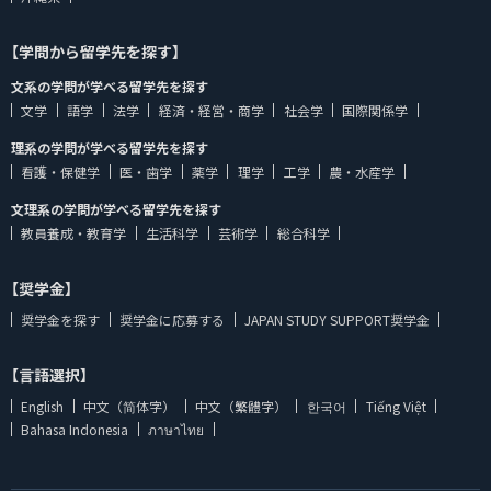
【学問から留学先を探す】
文系の学問が学べる留学先を探す
文学
語学
法学
経済・経営・商学
社会学
国際関係学
理系の学問が学べる留学先を探す
看護・保健学
医・歯学
薬学
理学
工学
農・水産学
文理系の学問が学べる留学先を探す
教員養成・教育学
生活科学
芸術学
総合科学
【奨学金】
奨学金を探す
奨学金に応募する
JAPAN STUDY SUPPORT奨学金
【言語選択】
English
中文（简体字）
中文（繁體字）
한국어
Tiếng Việt
Bahasa Indonesia
ภาษาไทย