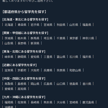
載しておりますのでぜひご活用下さい。
【都道府県から留学先を探す】
[北海道・東北にある留学先を探す]
北海道
青森県
岩手県
宮城県
秋田県
山形県
福島県
[関東・甲信越にある留学先を探す]
茨城県
栃木県
群馬県
埼玉県
千葉県
東京都
神奈川県
山梨県
長野県
新潟県
[東海・北陸にある留学先を探す]
岐阜県
静岡県
愛知県
三重県
富山県
石川県
福井県
[近畿にある留学先を探す]
滋賀県
京都府
大阪府
兵庫県
奈良県
和歌山県
[中国・四国にある留学先を探す]
鳥取県
島根県
岡山県
広島県
山口県
徳島県
香川県
愛媛県
高知県
[九州・沖縄にある留学先を探す]
福岡県
佐賀県
長崎県
熊本県
大分県
宮崎県
鹿児島県
沖縄県