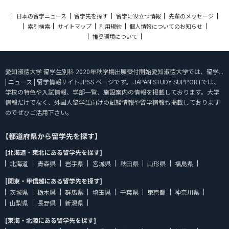
日本の留学ニュース
留学先を探す
留学に役立つ情報
先輩のメッセージ
索引検索
サイトマップ
利用規約
個人情報についてのお知らせ
推奨環境について
愛知淑徳大学 留学生別科 2020年秋学期出願受付開始愛知淑徳大学では、留学...
| ニュース | 留学情報サイトJPSS ページです。 JAPAN STUDY SUPPORTでは、
学校の特色や入試情報、学部一覧、施設案内の情報を掲載しております。大学
情報だけでなく、外国人留学生向けの試験情報や留学情報も掲載しております
のでぜひご活用下さい。
【都道府県から留学先を探す】
[北海道・東北にある留学先を探す]
北海道
青森県
岩手県
宮城県
秋田県
山形県
福島県
[関東・甲信越にある留学先を探す]
茨城県
栃木県
群馬県
埼玉県
千葉県
東京都
神奈川県
山梨県
長野県
新潟県
[東海・北陸にある留学先を探す]