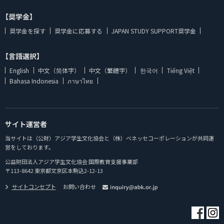
【奨学金】
奨学金を探す
奨学金に応募する
JAPAN STUDY SUPPORT奨学金
【言語選択】
English
中文（简体字）
中文（繁體字）
한국어
Tiếng Việt
Bahasa Indonesia
ภาษาไทย
サイト運営者
当サイトは（公財）アジア学生文化協会と（株）ベネッセコーポレーションが共同運
営をしております。
公益財団法人アジア学生文化協会 国際教育支援事業部
〒113-8642 東京都文京区本駒込2-12-13
サイトコンセプト
お問い合わせ