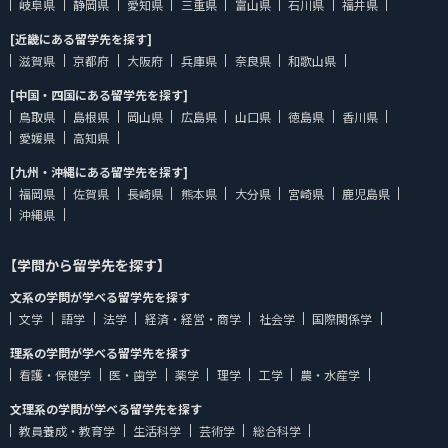
岐阜県
静岡県
愛知県
三重県
富山県
石川県
福井県
[近畿にある留学先を探す]
滋賀県
京都府
大阪府
兵庫県
奈良県
和歌山県
[中国・四国にある留学先を探す]
鳥取県
島根県
岡山県
広島県
山口県
徳島県
香川県
愛媛県
高知県
[九州・沖縄にある留学先を探す]
福岡県
佐賀県
長崎県
熊本県
大分県
宮崎県
鹿児島県
沖縄県
【学問から留学先を探す】
文系の学問が学べる留学先を探す
文学
語学
法学
経済・経営・商学
社会学
国際関係学
理系の学問が学べる留学先を探す
看護・保健学
医・歯学
薬学
理学
工学
農・水産学
文理系の学問が学べる留学先を探す
教員養成・教育学
生活科学
芸術学
総合科学