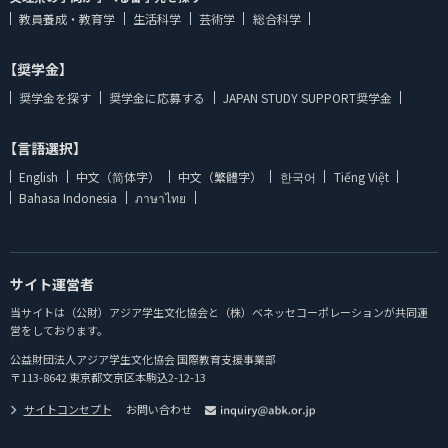
教員養成・教育学
生活科学
芸術学
総合科学
【奨学金】
奨学金を探す
奨学金に応募する
JAPAN STUDY SUPPORT奨学金
【言語選択】
English
中文（简体字）
中文（繁體字）
한국어
Tiếng Việt
Bahasa Indonesia
ภาษาไทย
サイト運営者
当サイトは（公財）アジア学生文化協会と（株）ベネッセコーポレーションが共同運
営をしております。
公益財団法人アジア学生文化協会 国際教育支援事業部
〒113-8642 東京都文京区本駒込2-12-13
サイトコンセプト
お問い合わせ