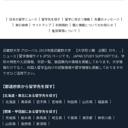
日本の留学ニュース
留学先を探す
留学に役立つ情報
先輩のメッセージ
索引検索
サイトマップ
利用規約
個人情報についてのお知らせ
推奨環境について
武蔵野大学 グローバル 2019年度武蔵野大学 【大学院Ⅱ期 出願】只今、... |
ニュース | 留学情報サイトJPSS ページです。 JAPAN STUDY SUPPORTでは、学
校の特色や入試情報、学部一覧、施設案内の情報を掲載しております。大学情
報だけでなく、外国人留学生向けの試験情報や留学情報も掲載しておりますの
でぜひご活用下さい。
【都道府県から留学先を探す】
[北海道・東北にある留学先を探す]
北海道
青森県
岩手県
宮城県
秋田県
山形県
福島県
[関東・甲信越にある留学先を探す]
茨城県
栃木県
群馬県
埼玉県
千葉県
東京都
神奈川県
山梨県
長野県
新潟県