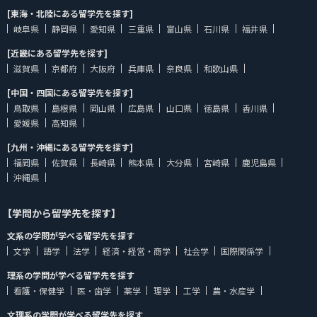
[東海・北陸にある留学先を探す]
岐阜県
静岡県
愛知県
三重県
富山県
石川県
福井県
[近畿にある留学先を探す]
滋賀県
京都府
大阪府
兵庫県
奈良県
和歌山県
[中国・四国にある留学先を探す]
鳥取県
島根県
岡山県
広島県
山口県
徳島県
香川県
愛媛県
高知県
[九州・沖縄にある留学先を探す]
福岡県
佐賀県
長崎県
熊本県
大分県
宮崎県
鹿児島県
沖縄県
【学問から留学先を探す】
文系の学問が学べる留学先を探す
文学
語学
法学
経済・経営・商学
社会学
国際関係学
理系の学問が学べる留学先を探す
看護・保健学
医・歯学
薬学
理学
工学
農・水産学
文理系の学問が学べる留学先を探す