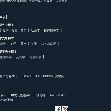
Tでは、学校の特色や入試情報、学部一覧、施設案内の情報を
探す】
学先を探す
経済・経営・商学
社会学
国際関係学
学先を探す
歯学
薬学
理学
工学
農・水産学
留学先を探す
生活科学
芸術学
総合科学
金に応募する
JAPAN STUDY SUPPORT奨学金
体字）
中文（繁體字）
한국어
Tiếng Việt
ภาษาไทย