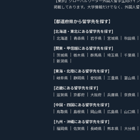
【東京】グローバルリーダー外国人留学生向けイン... 
掲載しております。大学情報だけでなく、外国人留
【都道府県から留学先を探す】
[北海道・東北にある留学先を探す]
北海道
青森県
岩手県
宮城県
秋田県
[関東・甲信越にある留学先を探す]
茨城県
栃木県
群馬県
埼玉県
千葉県
新潟県
[東海・北陸にある留学先を探す]
岐阜県
静岡県
愛知県
三重県
富山県
[近畿にある留学先を探す]
滋賀県
京都府
大阪府
兵庫県
奈良県
[中国・四国にある留学先を探す]
鳥取県
島根県
岡山県
広島県
山口県
[九州・沖縄にある留学先を探す]
福岡県
佐賀県
長崎県
熊本県
大分県