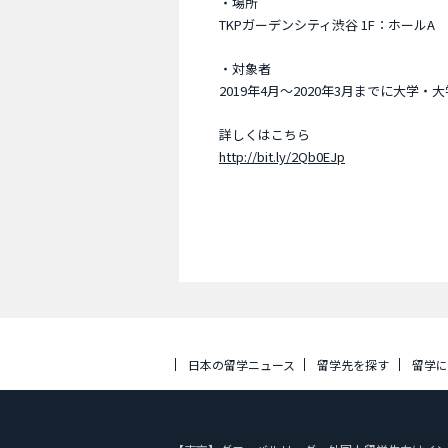
・場所
TKPガーデンシティ渋谷 1F：ホールA
・対象者
2019年4月～2020年3月までに大
詳しくはこちら
http://bit.ly/2Qb0EJp
日本の留学ニュース
留学先を探す
留学