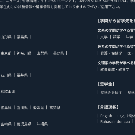
| ニュース | 留学情報サイトJPSS ページです。 JAPAN STUDY SUPPOR
学生向けの試験情報や留学情報も掲載しておりますのでぜひご活用下さい。
【学問から留学先を
文系の学問が学べる留
山形県
福島県
文学
語学
法学
理系の学問が学べる留
東京都
神奈川県
山梨県
長野県
看護・保健学
医・
文理系の学問が学べる
教員養成・教育学
石川県
福井県
【奨学金】
和歌山県
奨学金を探す
奨学
【言語選択】
徳島県
香川県
愛媛県
高知県
English
中文（简
Bahasa Indonesia
宮崎県
鹿児島県
沖縄県