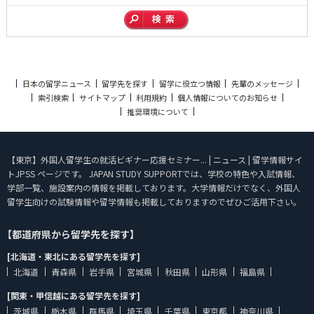
日本の留学ニュース
留学先を探す
留学に役立つ情報
先輩のメッセージ
索引検索
サイトマップ
利用規約
個人情報についてのお知らせ
推奨環境について
【東京】外国人留学生の就活ビギナー応援セミナー... | ニュース | 留学情報サイ
トJPSS ページです。 JAPAN STUDY SUPPORTでは、学校の特色や入試情報、
学部一覧、施設案内の情報を掲載しております。大学情報だけでなく、外国人
留学生向けの試験情報や留学情報も掲載しておりますのでぜひご活用下さい。
【都道府県から留学先を探す】
[北海道・東北にある留学先を探す]
北海道
青森県
岩手県
宮城県
秋田県
山形県
福島県
[関東・甲信越にある留学先を探す]
茨城県
栃木県
群馬県
埼玉県
千葉県
東京都
神奈川県