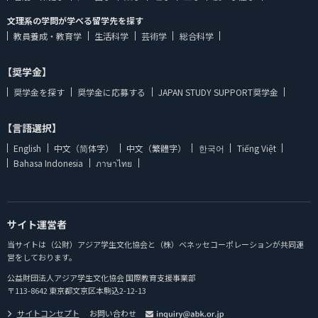
文理系の学問が学べる留学先を探す
教員養成・教育学
生活科学
芸術学
総合科学
【奨学金】
奨学金を探す
奨学金に応募する
JAPAN STUDY SUPPORT奨学金
【言語選択】
English
中文（简体字）
中文（繁體字）
한국어
Tiếng Việt
Bahasa Indonesia
ภาษาไทย
サイト運営者
当サイトは（公財）アジア学生文化協会と（株）ベネッセコーポレーションが共同運
営をしております。
公益財団法人アジア学生文化協会 国際教育支援事業部
〒113-8642 東京都文京区本駒込2-12-13
サイトコンセプト
お問い合わせ