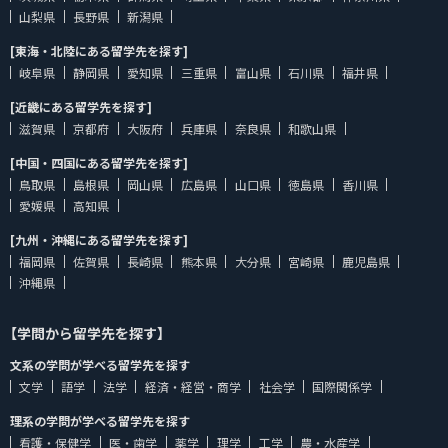
山梨県
長野県
新潟県
[東海・北陸にある留学先を探す]
岐阜県
静岡県
愛知県
三重県
富山県
石川県
福井県
[近畿にある留学先を探す]
滋賀県
京都府
大阪府
兵庫県
奈良県
和歌山県
[中国・四国にある留学先を探す]
鳥取県
島根県
岡山県
広島県
山口県
徳島県
香川県
愛媛県
高知県
[九州・沖縄にある留学先を探す]
福岡県
佐賀県
長崎県
熊本県
大分県
宮崎県
鹿児島県
沖縄県
【学問から留学先を探す】
文系の学問が学べる留学先を探す
文学
語学
法学
経済・経営・商学
社会学
国際関係学
理系の学問が学べる留学先を探す
看護・保健学
医・歯学
薬学
理学
工学
農・水産学