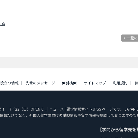
見る
に役立つ情報
先輩のメッセージ
索引検索
サイトマップ
利用規約
22（日）OPEN C... | ニュース | 留学情報サイトJPSS ページです。 JAPAN
情報だけでなく、外国人留学生向けの試験情報や留学情報も掲載しておりますので
【学問から留学先を