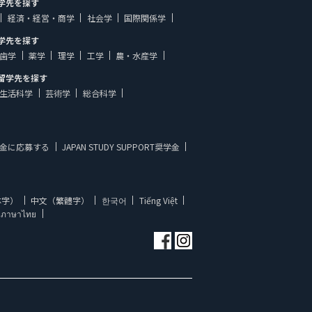
学先を探す
経済・経営・商学
社会学
国際関係学
学先を探す
歯学
薬学
理学
工学
農・水産学
留学先を探す
生活科学
芸術学
総合科学
金に応募する
JAPAN STUDY SUPPORT奨学金
体字）
中文（繁體字）
한국어
Tiếng Việt
ภาษาไทย