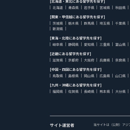
[北海道・東北にある留学先を探す]
北海道
青森県
岩手県
宮城県
秋田県
[関東・甲信越にある留学先を探す]
茨城県
栃木県
群馬県
埼玉県
千葉県
新潟県
[東海・北陸にある留学先を探す]
岐阜県
静岡県
愛知県
三重県
富山県
[近畿にある留学先を探す]
滋賀県
京都府
大阪府
兵庫県
奈良県
[中国・四国にある留学先を探す]
鳥取県
島根県
岡山県
広島県
山口県
[九州・沖縄にある留学先を探す]
福岡県
佐賀県
長崎県
熊本県
大分県
サイト運営者
当サイトは（公財）アジ