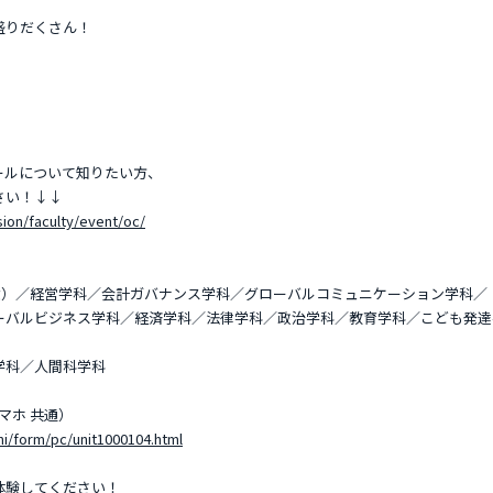
盛りだくさん！
！
ールについて知りたい方、
さい！↓↓
ion/faculty/event/oc/
新設）／経営学科／会計ガバナンス学科／グローバルコミュニケーション学科／
ーバルビジネス学科／経済学科／法律学科／政治学科／教育学科／こども発達
学科／人間科学科
マホ 共通）
hi/form/pc/unit1000104.html
体験してください！