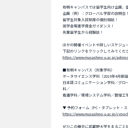
有明キャンパスでは留学生向け企画、
企画（例）：グローバル学部の説明会
留学生対象入試制度の個別相談！
奨学金等進学資金ガイダンス！
先輩留学生から経験談！
ほかの開催イベントや詳しいスケジュ
下記のリンクをクリックしてみてくだ
https://www.musashino-u.ac.jp/admiss
■有明キャンパス（対象学科）
データサイエンス学科（2019年4月
日本語コミュニケーション学科／グロ
科／
看護学科／環境システム学科／数理工
▼ 予約フォーム（PC・タブレット・ス
https://www.musashino-u.ac.jp/cypoc
ぜひこの機会に武蔵野大学をまるごと