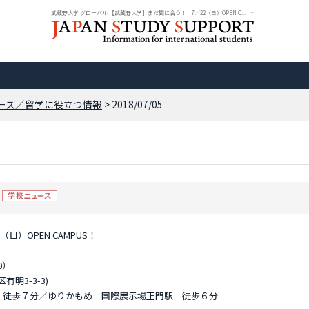
武蔵野大学 グローバル 【武蔵野大学】まだ間に合う！ 7／22（日）OPEN C... | ニ...
ース／留学に役立つ情報
> 2018/07/05
）OPEN CAMPUS！
0）
明3-3-3)
 徒歩７分／ゆりかもめ 国際展示場正門駅 徒歩６分