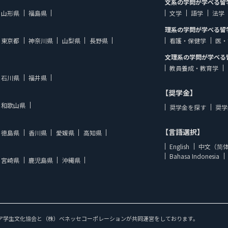
文系の学問が学べる留
山形県
福島県
文学
語学
法学
理系の学問が学べる留
東京都
神奈川県
山梨県
長野県
看護・保健学
医・
文理系の学問が学べる
教員養成・教育学
石川県
福井県
【奨学金】
和歌山県
奨学金を探す
奨学
【言語選択】
徳島県
香川県
愛媛県
高知県
English
中文（简
Bahasa Indonesia
宮崎県
鹿児島県
沖縄県
ア学生文化協会と（株）ベネッセコーポレーションが共同運営をしております。