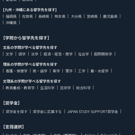
[九州・沖縄にある留学先を探す]
福岡県
佐賀県
長崎県
熊本県
大分県
宮崎県
鹿児島県
沖縄県
【学問から留学先を探す】
文系の学問が学べる留学先を探す
文学
語学
法学
経済・経営・商学
社会学
国際関係学
理系の学問が学べる留学先を探す
看護・保健学
医・歯学
薬学
理学
工学
農・水産学
文理系の学問が学べる留学先を探す
教員養成・教育学
生活科学
芸術学
総合科学
【奨学金】
奨学金を探す
奨学金に応募する
JAPAN STUDY SUPPORT奨学金
【言語選択】