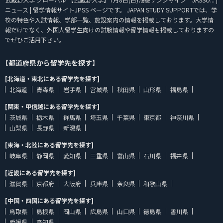
ニュース | 留学情報サイトJPSS ページです。 JAPAN STUDY SUPPORTでは、学
校の特色や入試情報、学部一覧、施設案内の情報を掲載しております。大学情
報だけでなく、外国人留学生向けの試験情報や留学情報も掲載しておりますの
でぜひご活用下さい。
【都道府県から留学先を探す】
[北海道・東北にある留学先を探す]
北海道
青森県
岩手県
宮城県
秋田県
山形県
福島県
[関東・甲信越にある留学先を探す]
茨城県
栃木県
群馬県
埼玉県
千葉県
東京都
神奈川県
山梨県
長野県
新潟県
[東海・北陸にある留学先を探す]
岐阜県
静岡県
愛知県
三重県
富山県
石川県
福井県
[近畿にある留学先を探す]
滋賀県
京都府
大阪府
兵庫県
奈良県
和歌山県
[中国・四国にある留学先を探す]
鳥取県
島根県
岡山県
広島県
山口県
徳島県
香川県
愛媛県
高知県