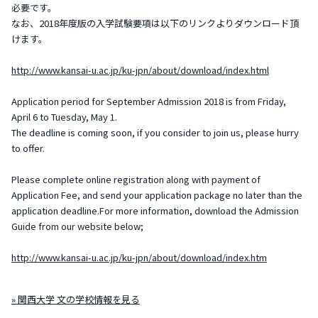
必要です。
なお、2018年度版の入学試験要項は以下のリンクよりダウンロード頂
けます。
http://www.kansai-u.ac.jp/ku-jpn/about/download/index.html
Application period for September Admission 2018 is from Friday,
April 6 to Tuesday, May 1.
The deadline is coming soon, if you consider to join us, please hurry
to offer.
Please complete online registration along with payment of
Application Fee, and send your application package no later than the
application deadline.For more information, download the Admission
Guide from our website below;
http://www.kansai-u.ac.jp/ku-jpn/about/download/index.htm
» 関西大学 文の学校情報を見る