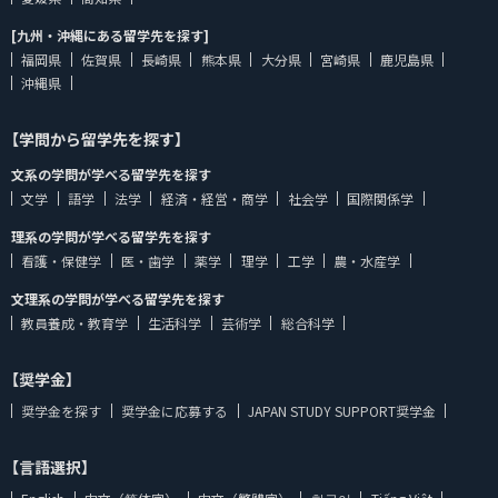
[九州・沖縄にある留学先を探す]
福岡県
佐賀県
長崎県
熊本県
大分県
宮崎県
鹿児島県
沖縄県
【学問から留学先を探す】
文系の学問が学べる留学先を探す
文学
語学
法学
経済・経営・商学
社会学
国際関係学
理系の学問が学べる留学先を探す
看護・保健学
医・歯学
薬学
理学
工学
農・水産学
文理系の学問が学べる留学先を探す
教員養成・教育学
生活科学
芸術学
総合科学
【奨学金】
奨学金を探す
奨学金に応募する
JAPAN STUDY SUPPORT奨学金
【言語選択】