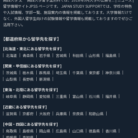
留学情報サイトJPSS ページです。 JAPAN STUDY SUPPORTでは、学校の特色
や入試情報、学部一覧、施設案内の情報を掲載しております。大学情報だけで
なく、外国人留学生向けの試験情報や留学情報も掲載しておりますのでぜひご
活用下さい。
【都道府県から留学先を探す】
[北海道・東北にある留学先を探す]
北海道
青森県
岩手県
宮城県
秋田県
山形県
福島県
[関東・甲信越にある留学先を探す]
茨城県
栃木県
群馬県
埼玉県
千葉県
東京都
神奈川県
山梨県
長野県
新潟県
[東海・北陸にある留学先を探す]
岐阜県
静岡県
愛知県
三重県
富山県
石川県
福井県
[近畿にある留学先を探す]
滋賀県
京都府
大阪府
兵庫県
奈良県
和歌山県
[中国・四国にある留学先を探す]
鳥取県
島根県
岡山県
広島県
山口県
徳島県
香川県
愛媛県
高知県