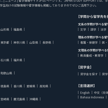
anのモ... | ニュース | 留学情報サイトJPSS ページです。 JAPAN STUDY SU
学生向けの試験情報や留学情報も掲載しておりますのでぜひご活用下さい。
【学問から留学先を
文系の学問が学べる留
山形県
福島県
文学
語学
法学
理系の学問が学べる留
東京都
神奈川県
山梨県
長野県
看護・保健学
医・
文理系の学問が学べる
教員養成・教育学
石川県
福井県
【奨学金】
和歌山県
奨学金を探す
奨学
【言語選択】
徳島県
香川県
愛媛県
高知県
English
中文（简
Bahasa Indonesia
宮崎県
鹿児島県
沖縄県