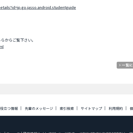
etails?id=jp.go.jasso.android.studentguide
いてはこちらからご覧下さい。
ml
に役立つ情報
先輩のメッセージ
索引検索
サイトマップ
利用規約