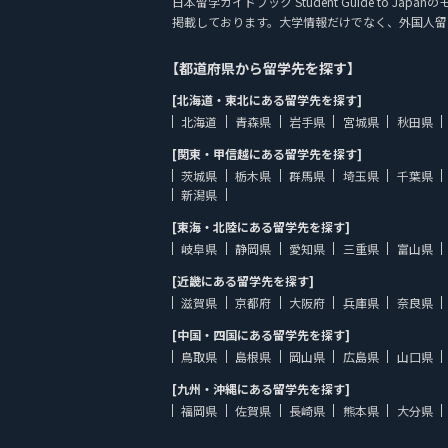
日本留学ガイドブック Student Guide to Jap
掲載しております。大学情報だけでなく、外国人留
【都道府県から留学先を探す】
[北海道・東北にある留学先を探す]
北海道
青森県
岩手県
宮城県
秋田県
[関東・甲信越にある留学先を探す]
茨城県
栃木県
群馬県
埼玉県
千葉県
新潟県
[東海・北陸にある留学先を探す]
岐阜県
静岡県
愛知県
三重県
富山県
[近畿にある留学先を探す]
滋賀県
京都府
大阪府
兵庫県
奈良県
[中国・四国にある留学先を探す]
鳥取県
島根県
岡山県
広島県
山口県
[九州・沖縄にある留学先を探す]
福岡県
佐賀県
長崎県
熊本県
大分県