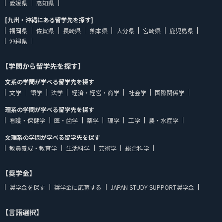
愛媛県
高知県
[九州・沖縄にある留学先を探す]
福岡県
佐賀県
長崎県
熊本県
大分県
宮崎県
鹿児島県
沖縄県
【学問から留学先を探す】
文系の学問が学べる留学先を探す
文学
語学
法学
経済・経営・商学
社会学
国際関係学
理系の学問が学べる留学先を探す
看護・保健学
医・歯学
薬学
理学
工学
農・水産学
文理系の学問が学べる留学先を探す
教員養成・教育学
生活科学
芸術学
総合科学
【奨学金】
奨学金を探す
奨学金に応募する
JAPAN STUDY SUPPORT奨学金
【言語選択】