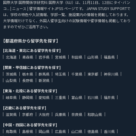
国際大学 国際関係学研究科 国際大学（IUJ）は、11月11日、12日にタイ･バン
コ... | ニュース | 留学情報サイトJPSS ページです。 JAPAN STUDY SUPPORTで
は、学校の特色や入試情報、学部一覧、施設案内の情報を掲載しております。
大学情報だけでなく、外国人留学生向けの試験情報や留学情報も掲載しており
ますのでぜひご活用下さい。
【都道府県から留学先を探す】
[北海道・東北にある留学先を探す]
北海道
青森県
岩手県
宮城県
秋田県
山形県
福島県
[関東・甲信越にある留学先を探す]
茨城県
栃木県
群馬県
埼玉県
千葉県
東京都
神奈川県
山梨県
長野県
新潟県
[東海・北陸にある留学先を探す]
岐阜県
静岡県
愛知県
三重県
富山県
石川県
福井県
[近畿にある留学先を探す]
滋賀県
京都府
大阪府
兵庫県
奈良県
和歌山県
[中国・四国にある留学先を探す]
鳥取県
島根県
岡山県
広島県
山口県
徳島県
香川県