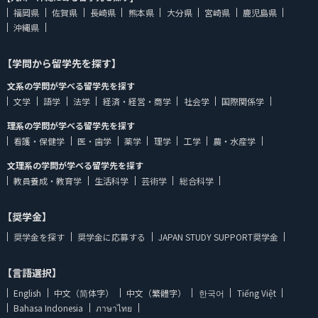
福岡県
佐賀県
長崎県
熊本県
大分県
宮崎県
鹿児島県
沖縄県
【学問から留学先を探す】
文系の学問が学べる留学先を探す
文学
語学
法学
経済・経営・商学
社会学
国際関係学
理系の学問が学べる留学先を探す
看護・保健学
医・歯学
薬学
理学
工学
農・水産学
文理系の学問が学べる留学先を探す
教員養成・教育学
生活科学
芸術学
総合科学
【奨学金】
奨学金を探す
奨学金に応募する
JAPAN STUDY SUPPORT奨学金
【言語選択】
English
中文（简体字）
中文（繁體字）
한국어
Tiếng Việt
Bahasa Indonesia
ภาษาไทย