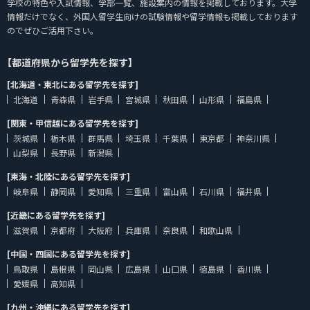
学校の特色や入試情報、学部一覧、施設案内の情報を掲載しております。大学
情報だけでなく、外国人留学生向けの試験情報や留学情報も掲載しております
のでぜひご活用下さい。
【都道府県から留学先を探す】
[北海道・東北にある留学先を探す]
北海道
青森県
岩手県
宮城県
秋田県
山形県
福島県
[関東・甲信越にある留学先を探す]
茨城県
栃木県
群馬県
埼玉県
千葉県
東京都
神奈川県
山梨県
長野県
新潟県
[東海・北陸にある留学先を探す]
岐阜県
静岡県
愛知県
三重県
富山県
石川県
福井県
[近畿にある留学先を探す]
滋賀県
京都府
大阪府
兵庫県
奈良県
和歌山県
[中国・四国にある留学先を探す]
鳥取県
島根県
岡山県
広島県
山口県
徳島県
香川県
愛媛県
高知県
[九州・沖縄にある留学先を探す]