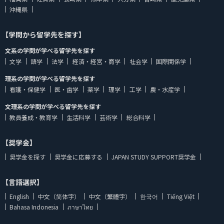
沖縄県
【学問から留学先を探す】
文系の学問が学べる留学先を探す
文学
語学
法学
経済・経営・商学
社会学
国際関係学
理系の学問が学べる留学先を探す
看護・保健学
医・歯学
薬学
理学
工学
農・水産学
文理系の学問が学べる留学先を探す
教員養成・教育学
生活科学
芸術学
総合科学
【奨学金】
奨学金を探す
奨学金に応募する
JAPAN STUDY SUPPORT奨学金
【言語選択】
English
中文（简体字）
中文（繁體字）
한국어
Tiếng Việt
Bahasa Indonesia
ภาษาไทย