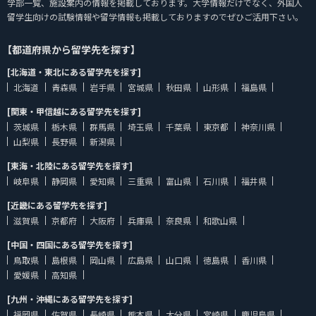
学部一覧、施設案内の情報を掲載しております。大学情報だけでなく、外国人
留学生向けの試験情報や留学情報も掲載しておりますのでぜひご活用下さい。
【都道府県から留学先を探す】
[北海道・東北にある留学先を探す]
北海道
青森県
岩手県
宮城県
秋田県
山形県
福島県
[関東・甲信越にある留学先を探す]
茨城県
栃木県
群馬県
埼玉県
千葉県
東京都
神奈川県
山梨県
長野県
新潟県
[東海・北陸にある留学先を探す]
岐阜県
静岡県
愛知県
三重県
富山県
石川県
福井県
[近畿にある留学先を探す]
滋賀県
京都府
大阪府
兵庫県
奈良県
和歌山県
[中国・四国にある留学先を探す]
鳥取県
島根県
岡山県
広島県
山口県
徳島県
香川県
愛媛県
高知県
[九州・沖縄にある留学先を探す]
福岡県
佐賀県
長崎県
熊本県
大分県
宮崎県
鹿児島県