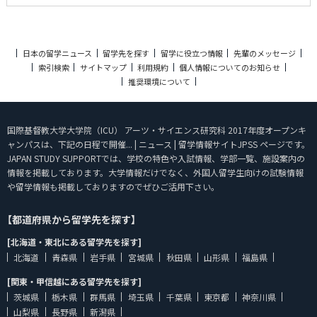
日本の留学ニュース
留学先を探す
留学に役立つ情報
先輩のメッセージ
索引検索
サイトマップ
利用規約
個人情報についてのお知らせ
推奨環境について
国際基督教大学大学院（ICU） アーツ・サイエンス研究科 2017年度オープンキ
ャンパスは、下記の日程で開催... | ニュース | 留学情報サイトJPSS ページです。
JAPAN STUDY SUPPORTでは、学校の特色や入試情報、学部一覧、施設案内の
情報を掲載しております。大学情報だけでなく、外国人留学生向けの試験情報
や留学情報も掲載しておりますのでぜひご活用下さい。
【都道府県から留学先を探す】
[北海道・東北にある留学先を探す]
北海道
青森県
岩手県
宮城県
秋田県
山形県
福島県
[関東・甲信越にある留学先を探す]
茨城県
栃木県
群馬県
埼玉県
千葉県
東京都
神奈川県
山梨県
長野県
新潟県