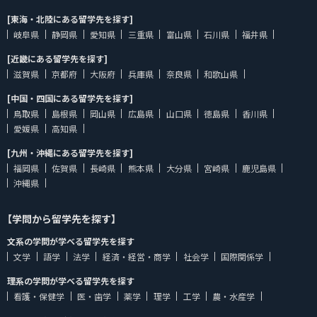
[東海・北陸にある留学先を探す]
岐阜県
静岡県
愛知県
三重県
富山県
石川県
福井県
[近畿にある留学先を探す]
滋賀県
京都府
大阪府
兵庫県
奈良県
和歌山県
[中国・四国にある留学先を探す]
鳥取県
島根県
岡山県
広島県
山口県
徳島県
香川県
愛媛県
高知県
[九州・沖縄にある留学先を探す]
福岡県
佐賀県
長崎県
熊本県
大分県
宮崎県
鹿児島県
沖縄県
【学問から留学先を探す】
文系の学問が学べる留学先を探す
文学
語学
法学
経済・経営・商学
社会学
国際関係学
理系の学問が学べる留学先を探す
看護・保健学
医・歯学
薬学
理学
工学
農・水産学