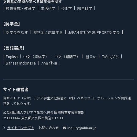
文理系の学問が学べる留学先を探す
教員養成・教育学
生活科学
芸術学
総合科学
【奨学金】
奨学金を探す
奨学金に応募する
JAPAN STUDY SUPPORT奨学金
【言語選択】
English
中文（简体字）
中文（繁體字）
한국어
Tiếng Việt
Bahasa Indonesia
ภาษาไทย
サイト運営者
当サイトは（公財）アジア学生文化協会と（株）ベネッセコーポレーションが共同運
営をしております。
公益財団法人アジア学生文化協会 国際教育支援事業部
〒113-8642 東京都文京区本駒込2-12-13
サイトコンセプト
お問い合わせ