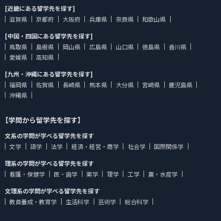
[近畿にある留学先を探す]
滋賀県
京都府
大阪府
兵庫県
奈良県
和歌山県
[中国・四国にある留学先を探す]
鳥取県
島根県
岡山県
広島県
山口県
徳島県
香川県
愛媛県
高知県
[九州・沖縄にある留学先を探す]
福岡県
佐賀県
長崎県
熊本県
大分県
宮崎県
鹿児島県
沖縄県
【学問から留学先を探す】
文系の学問が学べる留学先を探す
文学
語学
法学
経済・経営・商学
社会学
国際関係学
理系の学問が学べる留学先を探す
看護・保健学
医・歯学
薬学
理学
工学
農・水産学
文理系の学問が学べる留学先を探す
教員養成・教育学
生活科学
芸術学
総合科学