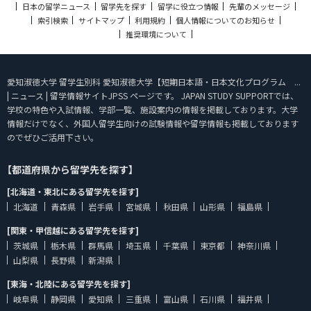
日本の留学ニュース
留学先を探す
留学に役立つ情報
先輩のメッセージ
索引検索
サイトマップ
利用規約
個人情報についてのお知らせ
推奨環境について
愛知淑徳大学 留学生別科 愛知淑徳大学【短期日本語・日本文化プログラム ...
| ニュース | 留学情報サイトJPSS ページです。 JAPAN STUDY SUPPORTでは、
学校の特色や入試情報、学部一覧、施設案内の情報を掲載しております。大学
情報だけでなく、外国人留学生向けの試験情報や留学情報も掲載しております
のでぜひご活用下さい。
【都道府県から留学先を探す】
[北海道・東北にある留学先を探す]
北海道
青森県
岩手県
宮城県
秋田県
山形県
福島県
[関東・甲信越にある留学先を探す]
茨城県
栃木県
群馬県
埼玉県
千葉県
東京都
神奈川県
山梨県
長野県
新潟県
[東海・北陸にある留学先を探す]
岐阜県
静岡県
愛知県
三重県
富山県
石川県
福井県