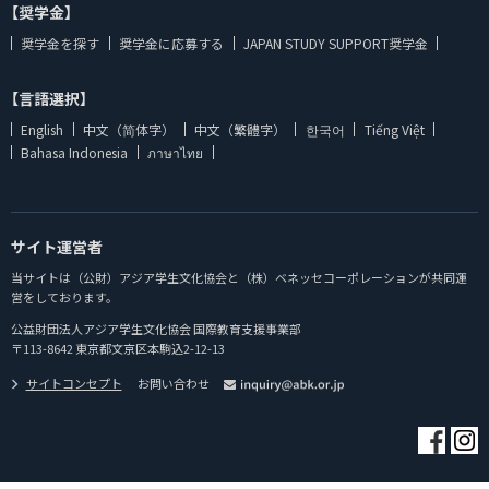
【奨学金】
奨学金を探す
奨学金に応募する
JAPAN STUDY SUPPORT奨学金
【言語選択】
English
中文（简体字）
中文（繁體字）
한국어
Tiếng Việt
Bahasa Indonesia
ภาษาไทย
サイト運営者
当サイトは（公財）アジア学生文化協会と（株）ベネッセコーポレーションが共同運
営をしております。
公益財団法人アジア学生文化協会 国際教育支援事業部
〒113-8642 東京都文京区本駒込2-12-13
サイトコンセプト
お問い合わせ