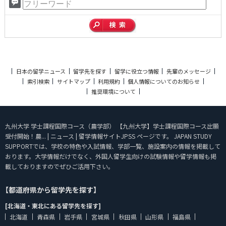
日本の留学ニュース
留学先を探す
留学に役立つ情報
先輩のメッセージ
索引検索
サイトマップ
利用規約
個人情報についてのお知らせ
推奨環境について
九州大学 学士課程国際コース（農学部） 【九州大学】学士課程国際コース出願
受付開始！農... | ニュース | 留学情報サイトJPSS ページです。 JAPAN STUDY
SUPPORTでは、学校の特色や入試情報、学部一覧、施設案内の情報を掲載して
おります。大学情報だけでなく、外国人留学生向けの試験情報や留学情報も掲
載しておりますのでぜひご活用下さい。
【都道府県から留学先を探す】
[北海道・東北にある留学先を探す]
北海道
青森県
岩手県
宮城県
秋田県
山形県
福島県