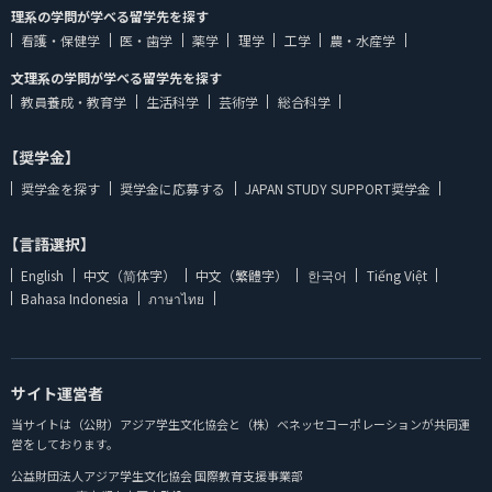
理系の学問が学べる留学先を探す
看護・保健学
医・歯学
薬学
理学
工学
農・水産学
文理系の学問が学べる留学先を探す
教員養成・教育学
生活科学
芸術学
総合科学
【奨学金】
奨学金を探す
奨学金に応募する
JAPAN STUDY SUPPORT奨学金
【言語選択】
English
中文（简体字）
中文（繁體字）
한국어
Tiếng Việt
Bahasa Indonesia
ภาษาไทย
サイト運営者
当サイトは（公財）アジア学生文化協会と（株）ベネッセコーポレーションが共同運
営をしております。
公益財団法人アジア学生文化協会 国際教育支援事業部