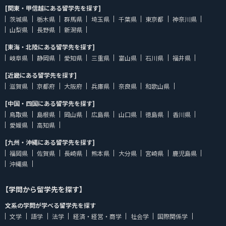
[関東・甲信越にある留学先を探す]
茨城県
栃木県
群馬県
埼玉県
千葉県
東京都
神奈川県
山梨県
長野県
新潟県
[東海・北陸にある留学先を探す]
岐阜県
静岡県
愛知県
三重県
富山県
石川県
福井県
[近畿にある留学先を探す]
滋賀県
京都府
大阪府
兵庫県
奈良県
和歌山県
[中国・四国にある留学先を探す]
鳥取県
島根県
岡山県
広島県
山口県
徳島県
香川県
愛媛県
高知県
[九州・沖縄にある留学先を探す]
福岡県
佐賀県
長崎県
熊本県
大分県
宮崎県
鹿児島県
沖縄県
【学問から留学先を探す】
文系の学問が学べる留学先を探す
文学
語学
法学
経済・経営・商学
社会学
国際関係学