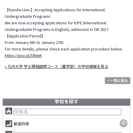
【Kyushu Univ.】Accepting Applications for International
Undergraduate Programs
We are now accepting applications for IUPE (International
Undergraduate Programs in English), admission in fall 2017.
【Application Period】
From January 6th to January 27th
For more details, please check each application procedure below.
https://goo.gl/5fklnK
» 九州大学 学士課程国際コース（農学部）の学校情報を見る
学校を探す
都道府県