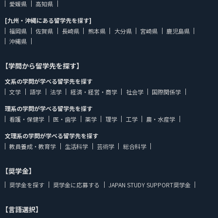
愛媛県
高知県
[九州・沖縄にある留学先を探す]
福岡県
佐賀県
長崎県
熊本県
大分県
宮崎県
鹿児島県
沖縄県
【学問から留学先を探す】
文系の学問が学べる留学先を探す
文学
語学
法学
経済・経営・商学
社会学
国際関係学
理系の学問が学べる留学先を探す
看護・保健学
医・歯学
薬学
理学
工学
農・水産学
文理系の学問が学べる留学先を探す
教員養成・教育学
生活科学
芸術学
総合科学
【奨学金】
奨学金を探す
奨学金に応募する
JAPAN STUDY SUPPORT奨学金
【言語選択】