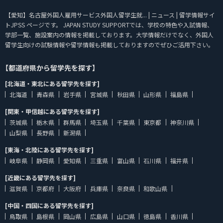
【愛知】名古屋外国人雇用サービス外国人留学生就... | ニュース | 留学情報サイ
トJPSS ページです。 JAPAN STUDY SUPPORTでは、学校の特色や入試情報、
学部一覧、施設案内の情報を掲載しております。大学情報だけでなく、外国人
留学生向けの試験情報や留学情報も掲載しておりますのでぜひご活用下さい。
【都道府県から留学先を探す】
[北海道・東北にある留学先を探す]
北海道
青森県
岩手県
宮城県
秋田県
山形県
福島県
[関東・甲信越にある留学先を探す]
茨城県
栃木県
群馬県
埼玉県
千葉県
東京都
神奈川県
山梨県
長野県
新潟県
[東海・北陸にある留学先を探す]
岐阜県
静岡県
愛知県
三重県
富山県
石川県
福井県
[近畿にある留学先を探す]
滋賀県
京都府
大阪府
兵庫県
奈良県
和歌山県
[中国・四国にある留学先を探す]
鳥取県
島根県
岡山県
広島県
山口県
徳島県
香川県