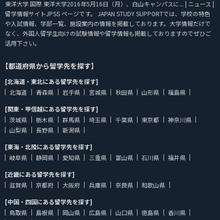
東洋大学 国際 東洋大学2016年5月16日（月）、白山キャンパスに... | ニュース |
留学情報サイトJPSS ページです。 JAPAN STUDY SUPPORTでは、学校の特色
や入試情報、学部一覧、施設案内の情報を掲載しております。大学情報だけで
なく、外国人留学生向けの試験情報や留学情報も掲載しておりますのでぜひご
活用下さい。
【都道府県から留学先を探す】
[北海道・東北にある留学先を探す]
北海道
青森県
岩手県
宮城県
秋田県
山形県
福島県
[関東・甲信越にある留学先を探す]
茨城県
栃木県
群馬県
埼玉県
千葉県
東京都
神奈川県
山梨県
長野県
新潟県
[東海・北陸にある留学先を探す]
岐阜県
静岡県
愛知県
三重県
富山県
石川県
福井県
[近畿にある留学先を探す]
滋賀県
京都府
大阪府
兵庫県
奈良県
和歌山県
[中国・四国にある留学先を探す]
鳥取県
島根県
岡山県
広島県
山口県
徳島県
香川県