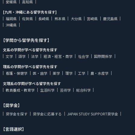
愛媛県
高知県
[九州・沖縄にある留学先を探す]
福岡県
佐賀県
長崎県
熊本県
大分県
宮崎県
鹿児島県
沖縄県
【学問から留学先を探す】
文系の学問が学べる留学先を探す
文学
語学
法学
経済・経営・商学
社会学
国際関係学
理系の学問が学べる留学先を探す
看護・保健学
医・歯学
薬学
理学
工学
農・水産学
文理系の学問が学べる留学先を探す
教員養成・教育学
生活科学
芸術学
総合科学
【奨学金】
奨学金を探す
奨学金に応募する
JAPAN STUDY SUPPORT奨学金
【言語選択】