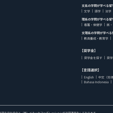
文系の学問が学べる留
文学
語学
法学
理系の学問が学べる留
看護・保健学
医・
文理系の学問が学べる
教員養成・教育学
【奨学金】
奨学金を探す
奨学
【言語選択】
English
中文（简
Bahasa Indonesia
ア学生文化協会と（株）ベネッセコーポレーションが共同運営をしております。