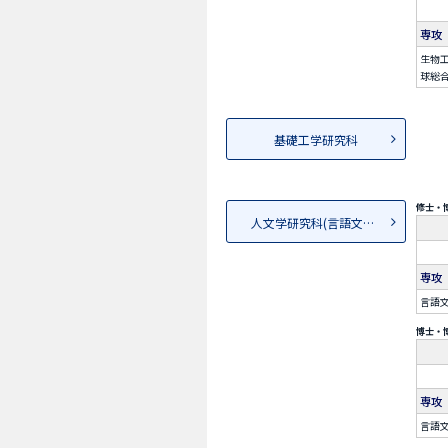
専攻
生物工
球総合
基礎工学研究科
修士・
人文学研究科(言語文化学専攻）
専攻
言語
博士・
専攻
言語