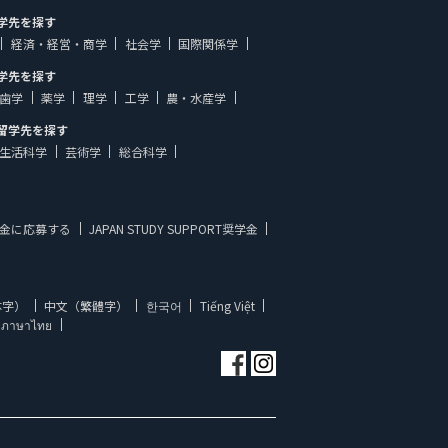
学先を探す
経済・経営・商学
社会学
国際関係学
学先を探す
歯学
薬学
理学
工学
農・水産学
留学先を探す
生活科学
芸術学
総合科学
金に応募する
JAPAN STUDY SUPPORT奨学金
体字）
中文（繁體字）
한국어
Tiếng Việt
ภาษาไทย