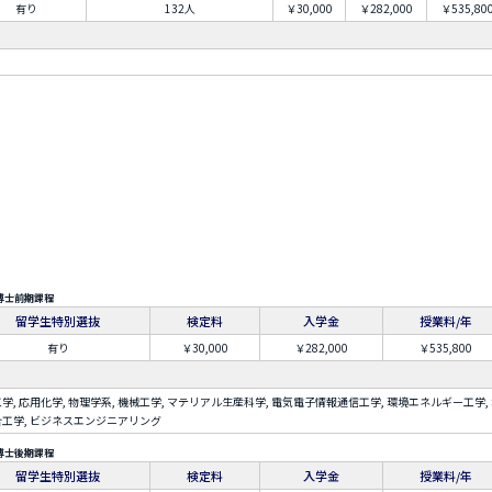
有り
132人
￥30,000
￥282,000
￥535,80
博士前期課程
留学生特別選抜
検定料
入学金
授業料/年
有り
￥30,000
￥282,000
￥535,800
学, 応用化学, 物理学系, 機械工学, マテリアル生産科学, 電気電子情報通信工学, 環境エネルギー工学,
工学, ビジネスエンジニアリング
博士後期課程
留学生特別選抜
検定料
入学金
授業料/年