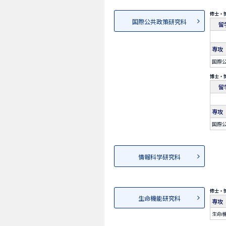
修士・
国際公共政策研究科
留
専攻
国際公
博士・
留
専攻
国際公
情報科学研究科
修士・
生命機能研究科
専攻
生命