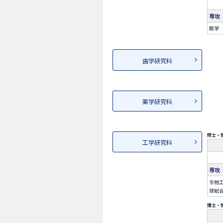
専攻
医学
歯学研究科
薬学研究科
修士・
工学研究科
専攻
生物工
球総合
博士・