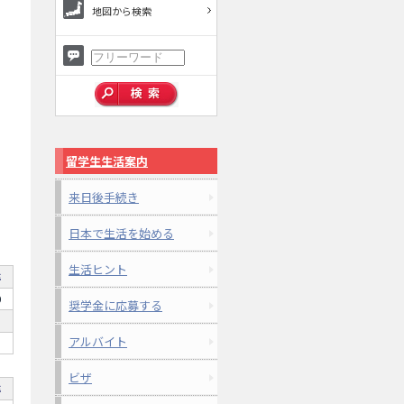
地図から検索
留学生生活案内
来日後手続き
日本で生活を始める
生活ヒント
年
0
奨学金に応募する
アルバイト
ビザ
年