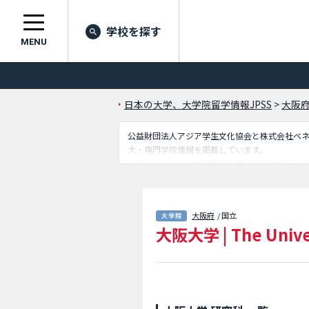
学校を探す
MENU
日本の大学、大学院留学情報JPSS
>
大阪
公益財団法人アジア学生文化協会と株式会社ベネッセ
大・専門学校情報を掲載しています。
こちらでは大阪大学に関する詳細情報を記載し
学研究科(言語文化学専攻）や国際公共政策研究
スなど外国人留学生に必要な情報を掲載してい
大阪府
/ 国立
大阪大学
|
The Unive