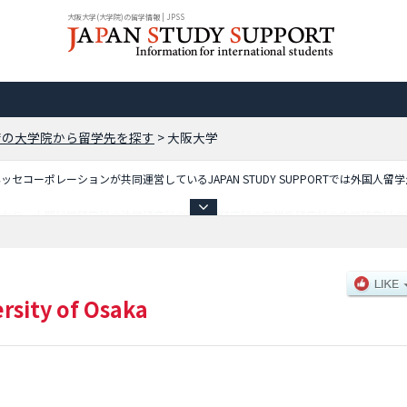
大阪大学(大学院)の留学情報 | JPSS
府の大学院から留学先を探す
>
大阪大学
コーポレーションが共同運営しているJAPAN STUDY SUPPORTでは外国人留
ており、人間科学研究科や法学研究科や経済学研究科や医学系研究科や歯学研究科や
科や情報科学研究科や生命機能研究科や高等司法研究科等、研究科別情報や、募集
るので是非ご利用ください。
rsity of Osaka