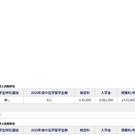
博士前期課程
学生特別選抜
2025年度の在学留学生数
検定料
入学金
授業料/
無し
8人
￥30,000
￥282,000
￥535,80
学
博士後期課程
学生特別選抜
2025年度の在学留学生数
検定料
入学金
授業料/