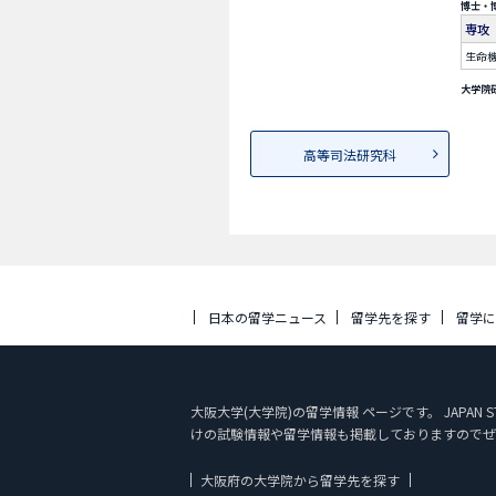
博士・
専攻
生命
大学院
高等司法研究科
日本の留学ニュース
留学先を探す
留学
大阪大学(大学院)の留学情報 ページです。 JAPA
けの試験情報や留学情報も掲載しておりますのでぜ
大阪府の大学院から留学先を探す