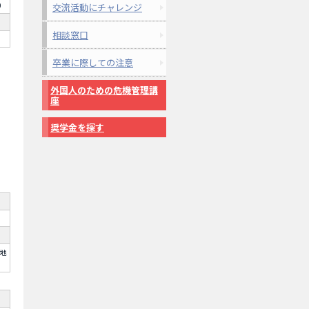
0
交流活動にチャレンジ
相談窓口
卒業に際しての注意
外国人のための危機管理講
座
奨学金を探す
 地