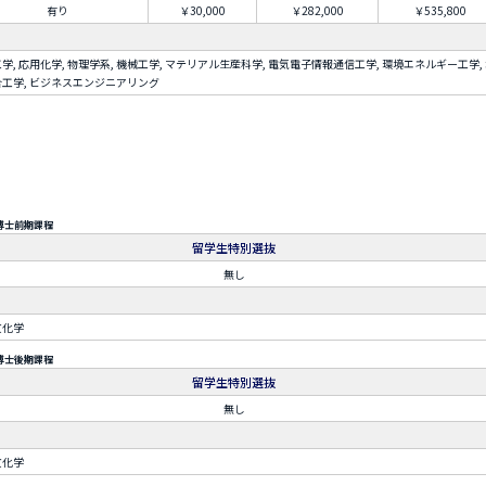
有り
￥30,000
￥282,000
￥535,800
学, 応用化学, 物理学系, 機械工学, マテリアル生産科学, 電気電子情報通信工学, 環境エネルギー工学,
工学, ビジネスエンジニアリング
博士前期課程
留学生特別選抜
無し
文化学
博士後期課程
留学生特別選抜
無し
文化学