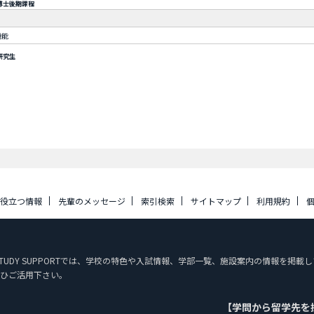
博士後期課程
機能
研究生
に役立つ情報
先輩のメッセージ
索引検索
サイトマップ
利用規約
N STUDY SUPPORTでは、学校の特色や入試情報、学部一覧、施設案内の情報を
ひご活用下さい。
【学問から留学先を