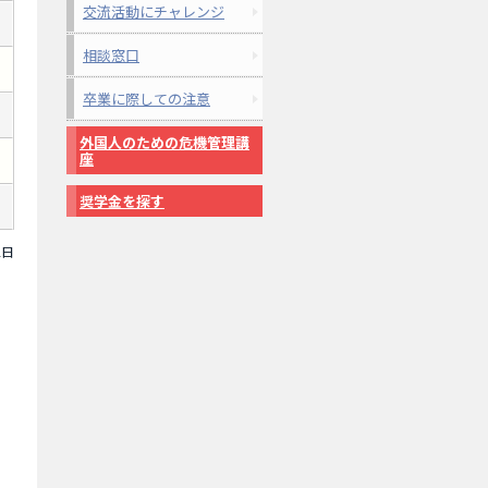
交流活動にチャレンジ
相談窓口
卒業に際しての注意
外国人のための危機管理講
座
奨学金を探す
2日