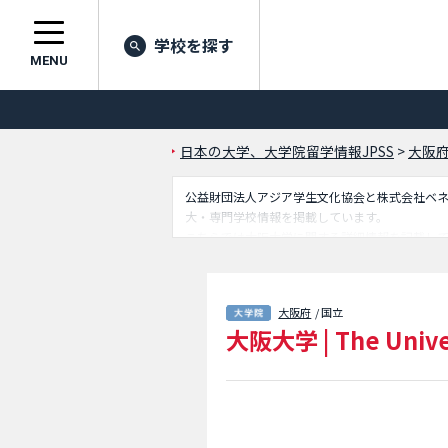
学校を探す
MENU
日本の大学、大学院留学情報JPSS
>
大阪
公益財団法人アジア学生文化協会と株式会社ベネッセ
大・専門学校情報を掲載しています。
こちらでは大阪大学に関する詳細情報を記載し
学研究科(言語文化学専攻）や国際公共政策研究
スなど外国人留学生に必要な情報を掲載してい
大阪府
/ 国立
大阪大学
|
The Unive