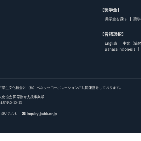
【奨学金】
奨学金を探す
奨学
【言語選択】
English
中文（简
Bahasa Indonesia
ア学生文化協会と（株）ベネッセコーポレーションが共同運営をしております。
文化協会 国際教育支援事業部
本駒込2-12-13
お問い合わせ