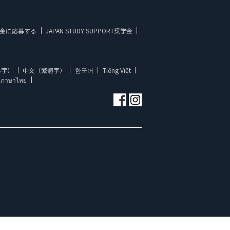
金に応募する
JAPAN STUDY SUPPORT奨学金
体字）
中文（繁體字）
한국어
Tiếng Việt
ภาษาไทย