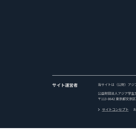
サイト運営者
当サイトは（公財）アジ
公益財団法人アジア学生
〒113-8642 東京都文京区
サイトコンセプト