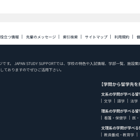
に役立つ情報
先輩のメッセージ
索引検索
サイトマップ
利用規約
ージです。 JAPAN STUDY SUPPORTでは、学校の特色や入試情報、学部一覧、
しておりますのでぜひご活用下さい。
【学問から留学先を
文系の学問が学べる留
文学
語学
法学
理系の学問が学べる留
看護・保健学
医・
文理系の学問が学べる
教員養成・教育学