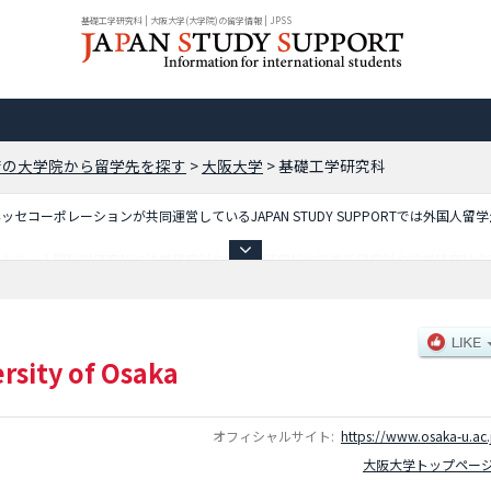
基礎工学研究科 | 大阪大学(大学院)の留学情報 | JPSS
府の大学院から留学先を探す
>
大阪大学
>
基礎工学研究科
コーポレーションが共同運営しているJAPAN STUDY SUPPORTでは外国人留
ており、人間科学研究科や法学研究科や経済学研究科や医学系研究科や歯学研究科や
科や情報科学研究科や生命機能研究科や高等司法研究科等、研究科別情報や、募集
るので是非ご利用ください。
rsity of Osaka
オフィシャルサイト:
https://www.osaka-u.ac.
大阪大学トップペー