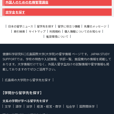
外国人のための危機管理講座
奨学金を探す
日本の留学ニュース
留学先を探す
留学に役立つ情報
先輩のメッセージ
索引検索
サイトマップ
利用規約
個人情報についてのお知らせ
推奨環境について
健康科学研究科 | 広島国際大学(大学院)の留学情報 ページです。 JAPAN STUDY
SUPPORTでは、学校の特色や入試情報、学部一覧、施設案内の情報を掲載して
おります。大学情報だけでなく、外国人留学生向けの試験情報や留学情報も掲
載しておりますのでぜひご活用下さい。
広島県の大学院から留学先を探す
【学問から留学先を探す】
文系の学問が学べる留学先を探す
文学
語学
法学
経済・経営・商学
社会学
国際関係学