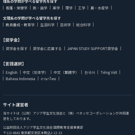
理系の学問が学べる留学先を探す
看護・保健学
医・歯学
薬学
理学
工学
農・水産学
文理系の学問が学べる留学先を探す
教員養成・教育学
生活科学
芸術学
総合科学
【奨学金】
奨学金を探す
奨学金に応募する
JAPAN STUDY SUPPORT奨学金
【言語選択】
English
中文（简体字）
中文（繁體字）
한국어
Tiếng Việt
Bahasa Indonesia
ภาษาไทย
サイト運営者
当サイトは（公財）アジア学生文化協会と（株）ベネッセコーポレーションが共同運
営をしております。
公益財団法人アジア学生文化協会 国際教育支援事業部
〒113-8642 東京都文京区本駒込2-12-13