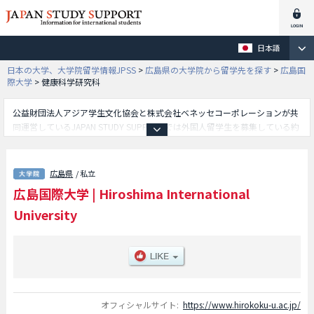
日本語
日本の大学、大学院留学情報JPSS
>
広島県の大学院から留学先を探す
>
広島国
際大学
>
健康科学研究科
公益財団法人アジア学生文化協会と株式会社ベネッセコーポレーションが共
同運営しているJAPAN STUDY SUPPORTでは外国人留学生を募集している約
1,300校の大学・大学院・短大・専門学校情報を掲載しています。
こちらでは広島国際大学に関する詳細情報を記載しており、看護学研究科や
医療科学研究科や健康科学研究科や薬学研究科等、研究科別情報や、募集定
広島県
/ 私立
員や合格者数など入試情報、施設案内、アクセスなど外国人留学生に必要な
広島国際大学
|
Hiroshima International
情報を掲載しているので是非ご利用ください。
University
オフィシャルサイト:
https://www.hirokoku-u.ac.jp/