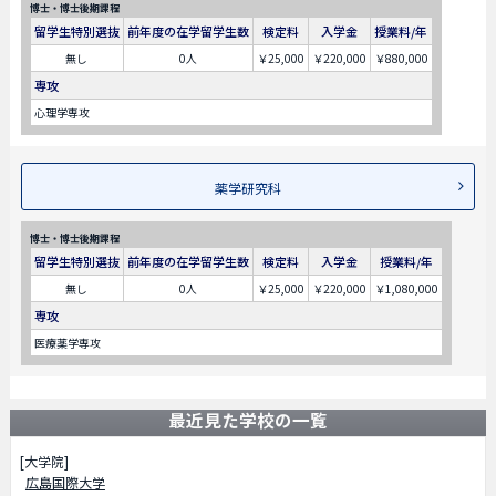
博士・博士後期課程
留学生特別選抜
前年度の在学留学生数
検定料
入学金
授業料/年
無し
0人
￥25,000
￥220,000
￥880,000
専攻
心理学専攻
薬学研究科
博士・博士後期課程
留学生特別選抜
前年度の在学留学生数
検定料
入学金
授業料/年
無し
0人
￥25,000
￥220,000
￥1,080,000
専攻
医療薬学専攻
最近見た学校の一覧
[大学院]
広島国際大学