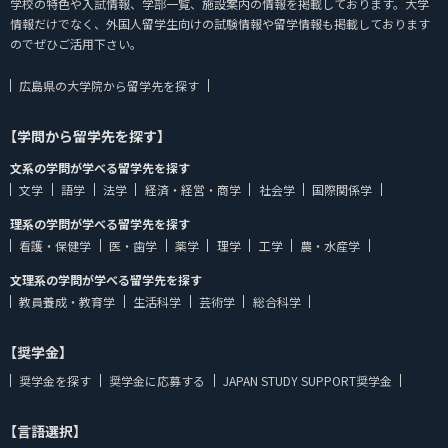
学校の特色や入試情報、学部一覧、施設案内の情報を掲載しております。大学
情報だけでなく、外国人留学生向けの試験情報や留学情報も掲載しております
のでぜひご活用下さい。
広島県の大学院から留学先を探す
【学問から留学先を探す】
文系の学問が学べる留学先を探す
文学
語学
法学
経済・経営・商学
社会学
国際関係学
理系の学問が学べる留学先を探す
看護・保健学
医・歯学
薬学
理学
工学
農・水産学
文理系の学問が学べる留学先を探す
教員養成・教育学
生活科学
芸術学
総合科学
【奨学金】
奨学金を探す
奨学金に応募する
JAPAN STUDY SUPPORT奨学金
【言語選択】