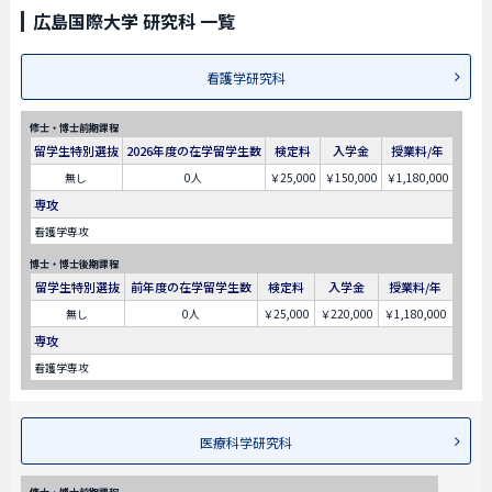
広島国際大学 研究科 一覧
看護学研究科
修士・博士前期課程
留学生特別選抜
2026年度の在学留学生数
検定料
入学金
授業料/年
無し
0人
￥25,000
￥150,000
￥1,180,000
専攻
看護学専攻
博士・博士後期課程
留学生特別選抜
前年度の在学留学生数
検定料
入学金
授業料/年
無し
0人
￥25,000
￥220,000
￥1,180,000
専攻
看護学専攻
医療科学研究科
修士・博士前期課程