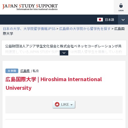
日本語
日本の大学、大学院留学情報JPSS
>
広島県の大学院から留学先を探す
>
広島国
際大学
公益財団法人アジア学生文化協会と株式会社ベネッセコーポレーションが共
同運営しているJAPAN STUDY SUPPORTでは外国人留学生を募集している約
1,300校の大学・大学院・短大・専門学校情報を掲載しています。
こちらでは広島国際大学に関する詳細情報を記載しており、看護学研究科や
医療科学研究科や健康科学研究科や薬学研究科等、研究科別情報や、募集定
広島県
/ 私立
員や合格者数など入試情報、施設案内、アクセスなど外国人留学生に必要な
広島国際大学
|
Hiroshima International
情報を掲載しているので是非ご利用ください。
University