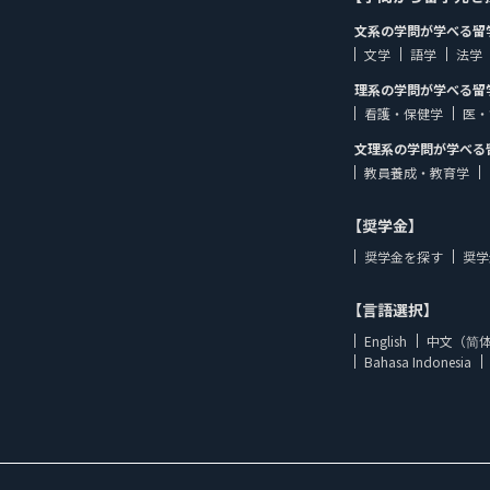
文系の学問が学べる留
文学
語学
法学
理系の学問が学べる留
看護・保健学
医・
文理系の学問が学べる
教員養成・教育学
【奨学金】
奨学金を探す
奨学
【言語選択】
English
中文（简
Bahasa Indonesia