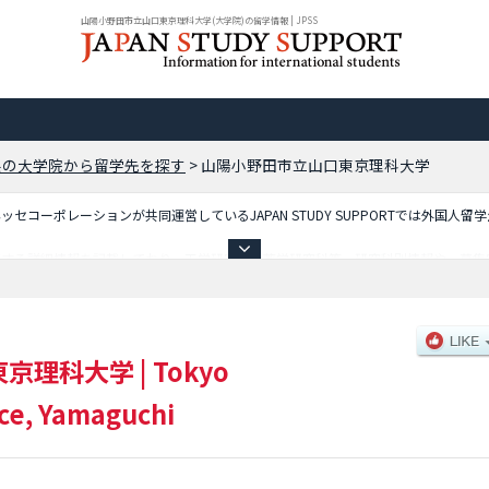
山陽小野田市立山口東京理科大学(大学院)の留学情報 | JPSS
県の大学院から留学先を探す
>
山陽小野田市立山口東京理科大学
コーポレーションが共同運営しているJAPAN STUDY SUPPORTでは外国人留
関する詳細情報を記載しており、工学研究科や薬学研究科等、研究科別情報や、募集
るので是非ご利用ください。
東京理科大学
|
Tokyo
nce, Yamaguchi