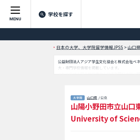
学校を探す
MENU
日本の大学、大学院留学情報JPSS
>
山口
公益財団法人アジア学生文化協会と株式会社ベネッセ
大・専門学校情報を掲載しています。
こちらでは山陽小野田市立山口東京理科大学に
スなど外国人留学生に必要な情報を掲載してい
山口県
/ 公立
山陽小野田市立山口
University of Scie