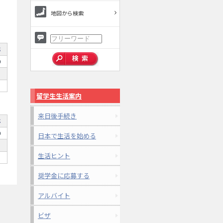
地図から検索
年
0
留学生生活案内
来日後手続き
年
0
日本で生活を始める
生活ヒント
奨学金に応募する
アルバイト
ビザ