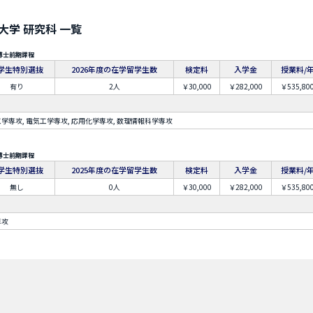
学 研究科 一覧
博士前期課程
学生特別選抜
2026年度の在学留学生数
検定料
入学金
授業料/
有り
2人
￥30,000
￥282,000
￥535,80
学専攻, 電気工学専攻, 応用化学専攻, 数理情報科学専攻
博士前期課程
学生特別選抜
2025年度の在学留学生数
検定料
入学金
授業料/
無し
0人
￥30,000
￥282,000
￥535,80
専攻