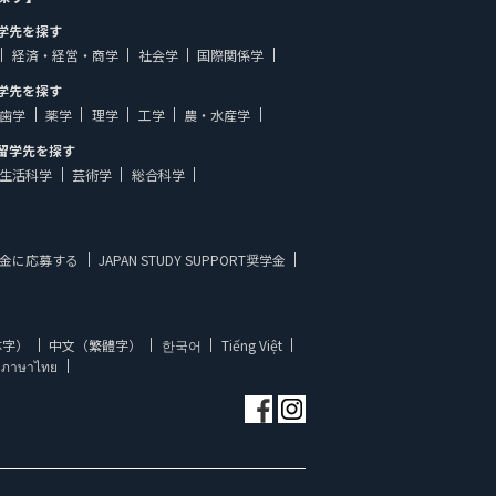
学先を探す
経済・経営・商学
社会学
国際関係学
学先を探す
歯学
薬学
理学
工学
農・水産学
留学先を探す
生活科学
芸術学
総合科学
金に応募する
JAPAN STUDY SUPPORT奨学金
体字）
中文（繁體字）
한국어
Tiếng Việt
ภาษาไทย