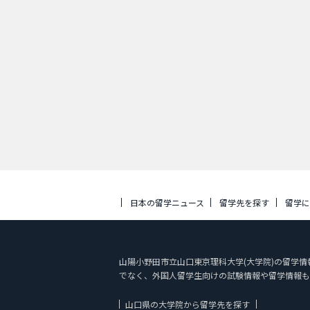
日本の留学ニュース
留学先を探す
留学
山陽小野田市立山口東京理科大学(大学院)の留学情報 
でなく、外国人留学生向けの試験情報や留学情報も
山口県の大学院から留学先を探す