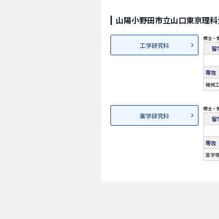
山陽小野田市立山口東京理科大
修士・
工学研究科
留
専攻
機械工
修士・
薬学研究科
留
専攻
薬学