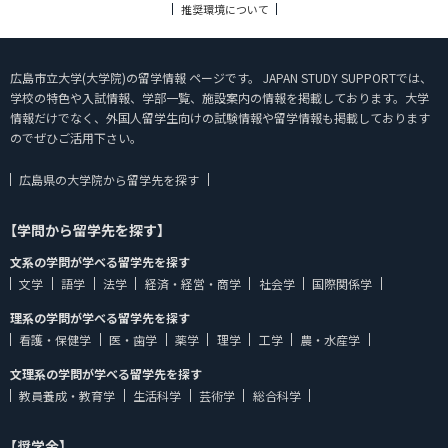
推奨環境について
広島市立大学(大学院)の留学情報 ページです。 JAPAN STUDY SUPPORTでは、
学校の特色や入試情報、学部一覧、施設案内の情報を掲載しております。大学
情報だけでなく、外国人留学生向けの試験情報や留学情報も掲載しております
のでぜひご活用下さい。
広島県の大学院から留学先を探す
【学問から留学先を探す】
文系の学問が学べる留学先を探す
文学
語学
法学
経済・経営・商学
社会学
国際関係学
理系の学問が学べる留学先を探す
看護・保健学
医・歯学
薬学
理学
工学
農・水産学
文理系の学問が学べる留学先を探す
教員養成・教育学
生活科学
芸術学
総合科学
【奨学金】