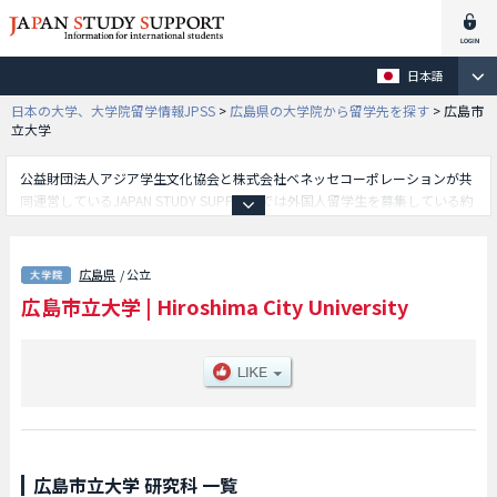
日本語
日本の大学、大学院留学情報JPSS
>
広島県の大学院から留学先を探す
>
広島市
立大学
公益財団法人アジア学生文化協会と株式会社ベネッセコーポレーションが共
同運営しているJAPAN STUDY SUPPORTでは外国人留学生を募集している約
1,300校の大学・大学院・短大・専門学校情報を掲載しています。
こちらでは広島市立大学に関する詳細情報を記載しており、国際学研究科や
情報科学研究科や芸術学研究科や平和学研究科等、研究科別情報や、募集定
広島県
/ 公立
員や合格者数など入試情報、施設案内、アクセスなど外国人留学生に必要な
広島市立大学
|
Hiroshima City University
情報を掲載しているので是非ご利用ください。
広島市立大学 研究科 一覧