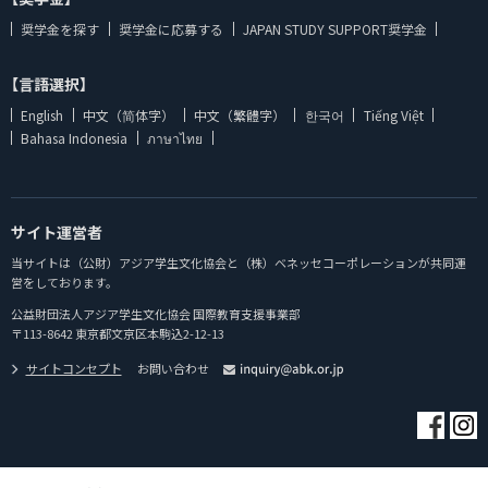
奨学金を探す
奨学金に応募する
JAPAN STUDY SUPPORT奨学金
【言語選択】
English
中文（简体字）
中文（繁體字）
한국어
Tiếng Việt
Bahasa Indonesia
ภาษาไทย
サイト運営者
当サイトは（公財）アジア学生文化協会と（株）ベネッセコーポレーションが共同運
営をしております。
公益財団法人アジア学生文化協会 国際教育支援事業部
〒113-8642 東京都文京区本駒込2-12-13
サイトコンセプト
お問い合わせ