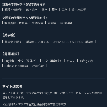
理系の学問が学べる留学先を探す
看護・保健学
医・歯学
薬学
理学
工学
農・水産学
文理系の学問が学べる留学先を探す
教員養成・教育学
生活科学
芸術学
総合科学
【奨学金】
奨学金を探す
奨学金に応募する
JAPAN STUDY SUPPORT奨学金
【言語選択】
English
中文（简体字）
中文（繁體字）
한국어
Tiếng Việt
Bahasa Indonesia
ภาษาไทย
サイト運営者
当サイトは（公財）アジア学生文化協会と（株）ベネッセコーポレーションが共同運
営をしております。
公益財団法人アジア学生文化協会 国際教育支援事業部