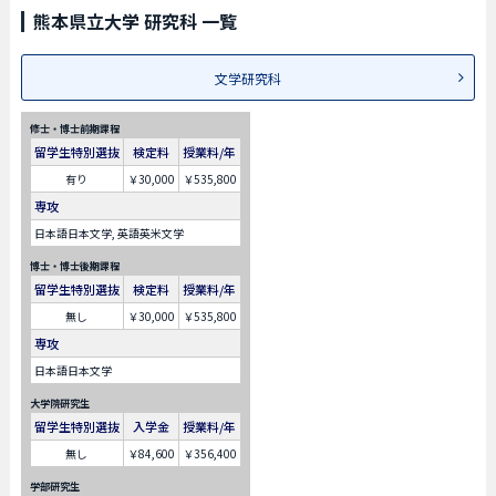
熊本県立大学 研究科 一覧
文学研究科
修士・博士前期課程
留学生特別選抜
検定料
授業料/年
有り
￥30,000
￥535,800
専攻
日本語日本文学, 英語英米文学
博士・博士後期課程
留学生特別選抜
検定料
授業料/年
無し
￥30,000
￥535,800
専攻
日本語日本文学
大学院研究生
留学生特別選抜
入学金
授業料/年
無し
￥84,600
￥356,400
学部研究生