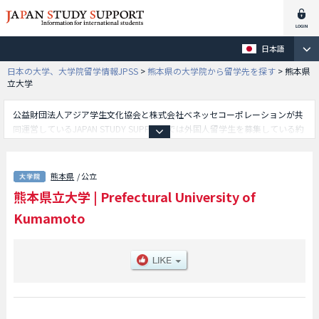
日本語
日本の大学、大学院留学情報JPSS
>
熊本県の大学院から留学先を探す
>
熊本県
立大学
公益財団法人アジア学生文化協会と株式会社ベネッセコーポレーションが共
同運営しているJAPAN STUDY SUPPORTでは外国人留学生を募集している約
1,300校の大学・大学院・短大・専門学校情報を掲載しています。
こちらでは熊本県立大学に関する詳細情報を記載しており、文学研究科やア
ドミニストレーション研究科や環境共生学研究科等、研究科別情報や、募集
熊本県
/ 公立
定員や合格者数など入試情報、施設案内、アクセスなど外国人留学生に必要
熊本県立大学
|
Prefectural University of
な情報を掲載しているので是非ご利用ください。
Kumamoto