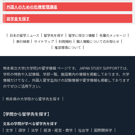
外国人のための危機管理講座
奨学金を探す
日本の留学ニュース
留学先を探す
留学に役立つ情報
先輩のメッセージ
索引検索
サイトマップ
利用規約
個人情報についてのお知らせ
推奨環境について
熊本県立大学(大学院)の留学情報 ページです。 JAPAN STUDY SUPPORTでは、
学校の特色や入試情報、学部一覧、施設案内の情報を掲載しております。大学
情報だけでなく、外国人留学生向けの試験情報や留学情報も掲載しております
のでぜひご活用下さい。
熊本県の大学院から留学先を探す
【学問から留学先を探す】
文系の学問が学べる留学先を探す
文学
語学
法学
経済・経営・商学
社会学
国際関係学