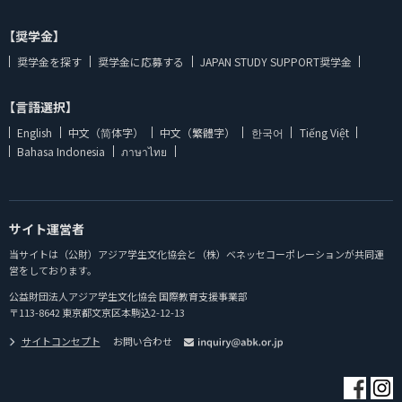
【奨学金】
奨学金を探す
奨学金に応募する
JAPAN STUDY SUPPORT奨学金
【言語選択】
English
中文（简体字）
中文（繁體字）
한국어
Tiếng Việt
Bahasa Indonesia
ภาษาไทย
サイト運営者
当サイトは（公財）アジア学生文化協会と（株）ベネッセコーポレーションが共同運
営をしております。
公益財団法人アジア学生文化協会 国際教育支援事業部
〒113-8642 東京都文京区本駒込2-12-13
サイトコンセプト
お問い合わせ