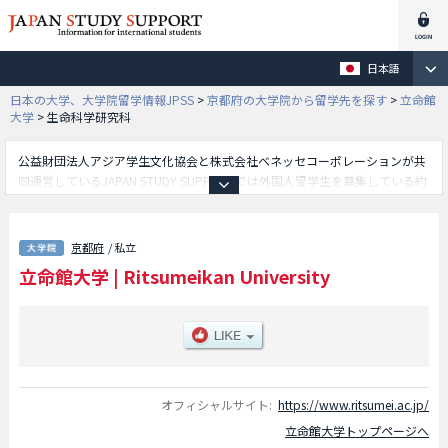
日本語
日本の大学、大学院留学情報JPSS
>
京都府の大学院から留学先を探す
>
立命館
大学
>
生命科学研究科
公益財団法人アジア学生文化協会と株式会社ベネッセコーポレーションが共
同運営しているJAPAN STUDY SUPPORTでは外国人留学生を募集している約
1,300校の大学・大学院・短大・専門学校情報を掲載しています。
こちらでは立命館大学に関する詳細情報を記載しており、法学研究科や経済
学研究科や経営学研究科や社会学研究科や文学研究科や理工学研究科や国際
京都府
/ 私立
関係研究科や政策科学研究科や人間科学研究科や先端総合学術研究科や言語
立命館大学
|
Ritsumeikan University
教育情報研究科や法務研究科やテクノロジー・マネジメント研究科や経営管
理研究科や映像研究科やスポーツ健康科学研究科や情報理工学研究科や薬学
研究科や生命科学研究科や食マネジメント研究科等、研究科別情報や、募集
定員や合格者数など入試情報、施設案内、アクセスなど外国人留学生に必要
な情報を掲載しているので是非ご利用ください。
オフィシャルサイト:
https://www.ritsumei.ac.jp/
立命館大学トップページへ