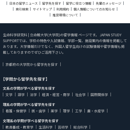
日本の留学ニュース
留学先を探す
留学に役立つ情報
先輩のメッセージ
索引検索
サイトマップ
利用規約
個人情報についてのお知らせ
推奨環境について
生命科学研究科 | 立命館大学(大学院)の留学情報 ページです。 JAPAN STUDY
SUPPORTでは、学校の特色や入試情報、学部一覧、施設案内の情報を掲載して
おります。大学情報だけでなく、外国人留学生向けの試験情報や留学情報も掲
載しておりますのでぜひご活用下さい。
京都府の大学院から留学先を探す
【学問から留学先を探す】
文系の学問が学べる留学先を探す
文学
語学
法学
経済・経営・商学
社会学
国際関係学
理系の学問が学べる留学先を探す
看護・保健学
医・歯学
薬学
理学
工学
農・水産学
文理系の学問が学べる留学先を探す
教員養成・教育学
生活科学
芸術学
総合科学