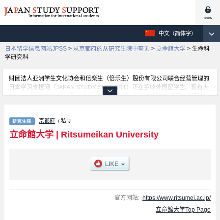
中文（简体字）
日本留学信息网站JPSS
>
从京都府的从研究生院中查询
>
立命館大学
>
生命科
学研究科
财团法人亚洲学生文化协会和倍楽生（倍乐生）股份有限公司联合经营管理的
日本学习支援网（JAPAN STUDY SUPPORT）正在招收外国留学生。现有大
约1300个学校的大学学部、大学院、短大、专门学校的招生信息正登载于此
网。
这里登载的是立命館大学的详细招生信息。有Graduate School of Law、
京都府
/ 私立
Graduate School of Economics、Business Administration、Graduate
School of Sociology、Graduate School of Letters、Graduate School of
立命館大学
|
Ritsumeikan University
Science and Engineering、Graduate School of International Relations、
Graduate School of Policy science、Graduate School of Human Science、
Graduate shcool of Core Ethics and Frontier Sciences、Graduate school of
Language Education and Information Science、Law School、Graduate
School of Technology Management 、Graduate school of Management、
Image Arts、Sport and Health Science、信息理工学研究科、Graduate
School of Pharmacy、生命科学研究科、Graduate School of Gastronomy
官方网站:
https://www.ritsumei.ac.jp/
Management等各研究科的不同信息。招收名额、合格人数等考试信息，以及
立命館大学Top Page
设施介绍、联系方式等外国留学生必要的信息都登载于此，请务必查阅和利用