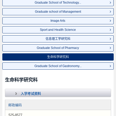
Graduate School of Technology...
Graduate school of Management
Image Arts
Sport and Health Science
信息理工学研究科
Graduate School of Pharmacy
生命科学研究科
Graduate School of Gastronomy...
生命科学研究科
入学考试资料
邮政编码
525-8577