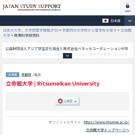
日本語
日本の大学、大学院留学情報JPSS
>
京都府の大学院から留学先を探す
>
立命館
大学
>
政策科学研究科
公益財団法人アジア学生文化協会と株式会社ベネッセコーポレーションが共
同運営しているJAPAN STUDY SUPPORTでは外国人留学生を募集している約
1,300校の大学・大学院・短大・専門学校情報を掲載しています。
こちらでは立命館大学に関する詳細情報を記載しており、法学研究科や経済
学研究科や経営学研究科や社会学研究科や文学研究科や理工学研究科や国際
京都府
/ 私立
関係研究科や政策科学研究科や人間科学研究科や先端総合学術研究科や言語
立命館大学
|
Ritsumeikan University
教育情報研究科や法務研究科やテクノロジー・マネジメント研究科や経営管
理研究科や映像研究科やスポーツ健康科学研究科や情報理工学研究科や薬学
研究科や生命科学研究科や食マネジメント研究科等、研究科別情報や、募集
定員や合格者数など入試情報、施設案内、アクセスなど外国人留学生に必要
な情報を掲載しているので是非ご利用ください。
オフィシャルサイト:
https://www.ritsumei.ac.jp/
立命館大学トップページへ