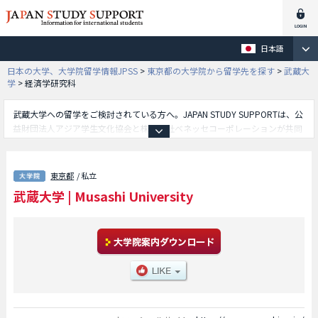
日本語
日本の大学、大学院留学情報JPSS
>
東京都の大学院から留学先を探す
>
武蔵大
学
>
経済学研究科
武蔵大学への留学をご検討されている方へ。JAPAN STUDY SUPPORTは、公
益財団法人アジア学生文化協会と株式会社ベネッセコーポレーションが共同
運営している外国人留学生向け日本留学情報サイトです。武蔵大学の経済学
研究科や人文科学研究科等、研究科別の詳細情報も掲載していますので、武
蔵大学に関する留学情報をお探しの方は是非ご利用下さい。その他、外国人
東京都
/ 私立
留学生募集をしている約1,300校の大学・大学院・短大・専門学校情報も掲
武蔵大学
|
Musashi University
載しています。