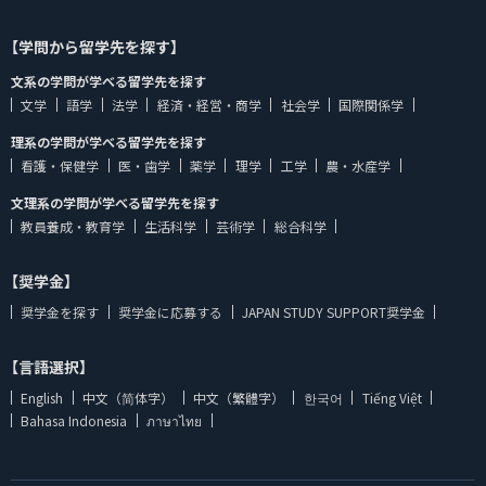
【学問から留学先を探す】
文系の学問が学べる留学先を探す
文学
語学
法学
経済・経営・商学
社会学
国際関係学
理系の学問が学べる留学先を探す
看護・保健学
医・歯学
薬学
理学
工学
農・水産学
文理系の学問が学べる留学先を探す
教員養成・教育学
生活科学
芸術学
総合科学
【奨学金】
奨学金を探す
奨学金に応募する
JAPAN STUDY SUPPORT奨学金
【言語選択】
English
中文（简体字）
中文（繁體字）
한국어
Tiếng Việt
Bahasa Indonesia
ภาษาไทย