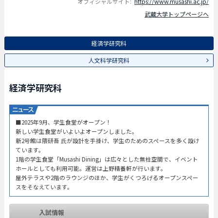
オフィシャルサイト:
https://www.musashi.ac.jp/
武蔵大学トップページへ
経済学研究科
人文科学研究科
経済学研究科
■2025年9月、学生食堂がオープン！
新しい学生食堂がいよいよオープンしました。
新2号館は隈研吾 氏が設計を手掛け、学生のためのスペースを多く設け
ています。
1階の学生食堂「Musashi Dining」は広々とした無柱空間で、イベント
ホールとしても利用可能。運営は上野精養軒が行います。
屋外テラスや2階のラウンジのほか、学生がくつろげるオープンスペー
スをそなえています。
入試情報