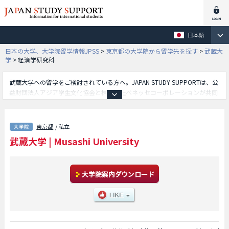
日本語
日本の大学、大学院留学情報JPSS
>
東京都の大学院から留学先を探す
>
武蔵大
学
>
経済学研究科
武蔵大学への留学をご検討されている方へ。JAPAN STUDY SUPPORTは、公
益財団法人アジア学生文化協会と株式会社ベネッセコーポレーションが共同
運営している外国人留学生向け日本留学情報サイトです。武蔵大学の経済学
研究科や人文科学研究科等、研究科別の詳細情報も掲載していますので、武
蔵大学に関する留学情報をお探しの方は是非ご利用下さい。その他、外国人
東京都
/ 私立
留学生募集をしている約1,300校の大学・大学院・短大・専門学校情報も掲
武蔵大学
|
Musashi University
載しています。