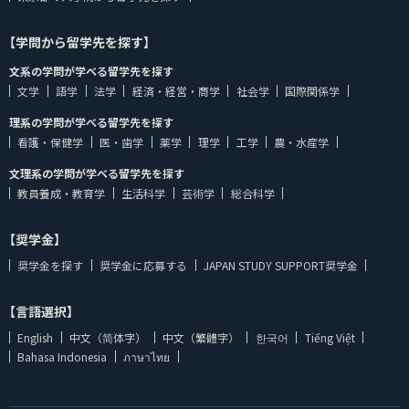
【学問から留学先を探す】
文系の学問が学べる留学先を探す
文学
語学
法学
経済・経営・商学
社会学
国際関係学
理系の学問が学べる留学先を探す
看護・保健学
医・歯学
薬学
理学
工学
農・水産学
文理系の学問が学べる留学先を探す
教員養成・教育学
生活科学
芸術学
総合科学
【奨学金】
奨学金を探す
奨学金に応募する
JAPAN STUDY SUPPORT奨学金
【言語選択】
English
中文（简体字）
中文（繁體字）
한국어
Tiếng Việt
Bahasa Indonesia
ภาษาไทย