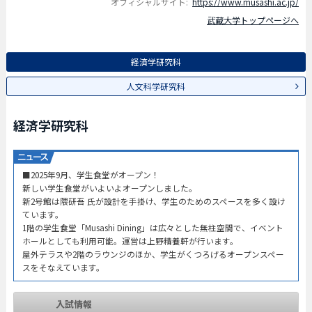
オフィシャルサイト:
https://www.musashi.ac.jp/
武蔵大学トップページへ
経済学研究科
人文科学研究科
経済学研究科
■2025年9月、学生食堂がオープン！
新しい学生食堂がいよいよオープンしました。
新2号館は隈研吾 氏が設計を手掛け、学生のためのスペースを多く設け
ています。
1階の学生食堂「Musashi Dining」は広々とした無柱空間で、イベント
ホールとしても利用可能。運営は上野精養軒が行います。
屋外テラスや2階のラウンジのほか、学生がくつろげるオープンスペー
スをそなえています。
入試情報